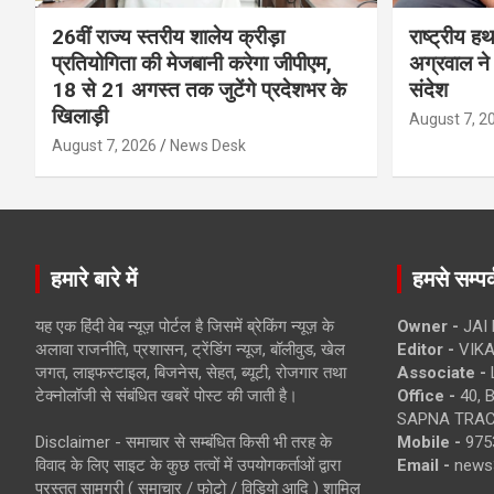
26वीं राज्य स्तरीय शालेय क्रीड़ा
राष्ट्रीय ह
प्रतियोगिता की मेजबानी करेगा जीपीएम,
अग्रवाल ने 
18 से 21 अगस्त तक जुटेंगे प्रदेशभर के
संदेश
खिलाड़ी
August 7, 2
August 7, 2026
News Desk
हमारे बारे में
हमसे सम्पर्
यह एक हिंदी वेब न्यूज़ पोर्टल है जिसमें ब्रेकिंग न्यूज़ के
Owner -
JAI
अलावा राजनीति, प्रशासन, ट्रेंडिंग न्यूज, बॉलीवुड, खेल
Editor -
VIKA
जगत, लाइफस्टाइल, बिजनेस, सेहत, ब्यूटी, रोजगार तथा
Associate -
टेक्नोलॉजी से संबंधित खबरें पोस्ट की जाती है।
Office -
40, 
SAPNA TRACT
Disclaimer - समाचार से सम्बंधित किसी भी तरह के
Mobile -
975
विवाद के लिए साइट के कुछ तत्वों में उपयोगकर्ताओं द्वारा
Email -
news
प्रस्तुत सामग्री ( समाचार / फोटो / विडियो आदि ) शामिल