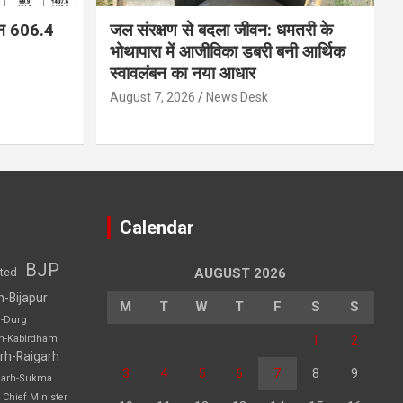
न 606.4
जल संरक्षण से बदला जीवन: धमतरी के
भोथापारा में आजीविका डबरी बनी आर्थिक
स्वावलंबन का नया आधार
August 7, 2026
News Desk
Calendar
BJP
sted
AUGUST 2026
h-Bijapur
M
T
W
T
F
S
S
h-Durg
1
2
rh-Kabirdham
rh-Raigarh
3
4
5
6
7
8
9
garh-Sukma
Chief Minister