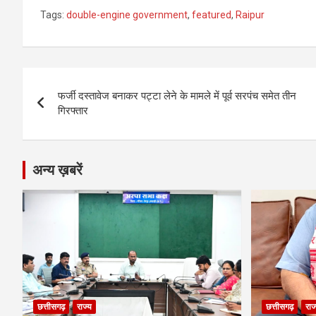
a
es
h
el
m
o
h
Tags:
double-engine government
,
featured
,
Raipur
ce
se
at
e
ail
py
ar
b
n
s
gr
Li
e
o
g
A
a
n
Post
o
er
p
m
k
फर्जी दस्तावेज बनाकर पट्टा लेने के मामले में पूर्व सरपंच समेत तीन
navigation
गिरफ्तार
k
p
अन्य ख़बरें
छत्तीसगढ़
राज्य
छत्तीसगढ़
राज