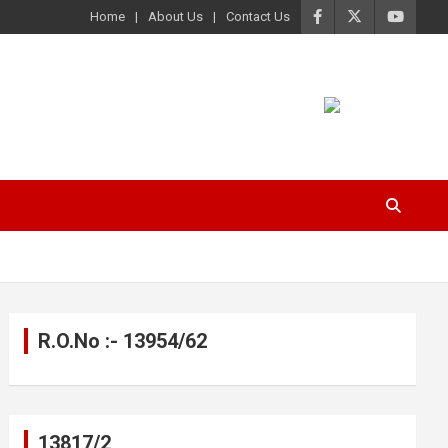
Home
About Us
Contact Us
R.O.No :- 13954/62
13817/2