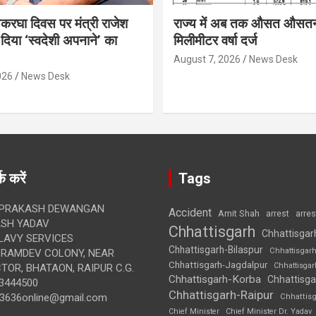
थकरघा दिवस पर मंत्री राजेश
राज्य में अब तक औसत औसत
दिया ‘स्वदेशी अपनाने’ का
मिलीमीटर वर्षा दर्ज
August 7, 2026
News Desk
026
News Desk
क करें
Tags
 PRAKASH DEWANGAN
Accident
Amit Shah
arre
arrest
SH YADAV
Chhattisgarh
Chhattisgar
LAVY SERVICES
Chhattisgarh-Bilaspur
Chhattisgar
BRAMDEV COLONY, NEAR
Chhattisgarh-Jagdalpur
Chhattisga
OR, BHATAON, RAIPUR C.G.
Chhattisgarh-Korba
Chhattisga
3444500
Chhattisgarh-Raipur
3636online@gmail.com
Chhattis
Chief Minister
Chief Minister Dr. Yadav