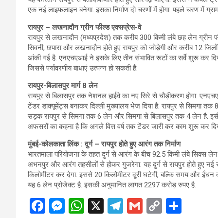
एक नई लाइफलाइन बनेगा. इसका निर्माण दो चरणों में होगा. पहले चरण में ग्रा
रायपुर – लखनादौन ग्रीन फील्ड एक्सप्रेस-वे
रायपुर से लखनादौन (मध्यप्रदेश) तक करीब 300 किमी लंबे छह लेन ग्रीन फी
सिवनी, छपारा और लखनादौन होते हुए रायपुर को जोड़ेगी और करीब 12 जिल
आंकी गई है. एनएचएआई ने इसके लिए तीन संभावित रूटों का सर्वे शुरू कर दिया
जिससे पर्यावरणीय बाधाएं उत्पन्न हो सकती हैं.
रायपुर-बिलासपुर मार्ग 8 लेन
रायपुर से बिलासपुर तक नेशनल हाईवे का नए सिरे से चौड़ीकरण होगा. एनएचए
टेंडर डाक्यूमेंट्स बनाकर दिल्ली मुख्यालय भेज दिया है. रायपुर से सिमगा
सड़क रायपुर से सिमगा तक 6 लेन और सिमगा से बिलासपुर तक 4 लेन है. इसी
अफसरों का कहना है कि अगले वित्त वर्ष तक टेंडर जारी कर काम शुरू कर दि
मुंबई-कोलकाता लिंक : दुर्ग – रायपुर होते हुए आरंग तक निर्माण
भारतमाला परियोजना के तहत दुर्ग से आरंग के बीच 92.5 किमी लंबे सिक्स लेन 
अभनपुर और आरंग तहसीलों से होकर गुजरेगा. यह दुर्ग से रायपुर होते हु
किलोमीटर कर देगा. इससे 20 किलोमीटर दूरी घटेगी, बल्कि समय और ईंधन की
यह 6 लेन प्रोजेक्ट है. इसकी अनुमानित लागत 2297 करोड़ रुपए है.
F
M
W
X
T
G
C
S