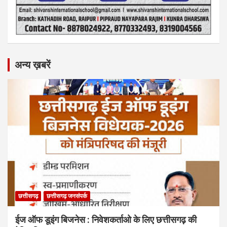
अन्य ख़बरें
छत्तीसगढ़
छत्तीसगढ़ जनसंपर्क
ईज ऑफ डूइंग बिजनेस : निवेशकर्ताओ के लिए छत्तीसगढ़ की