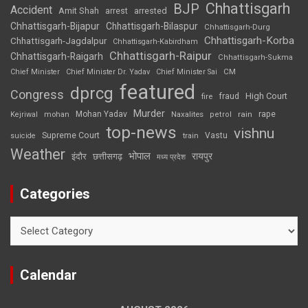
Chhattisgarh
BJP
Accident
Amit Shah
arrested
arrest
Chhattisgarh-Bijapur
Chhattisgarh-Bilaspur
Chhattisgarh-Durg
Chhattisgarh-Korba
Chhattisgarh-Jagdalpur
Chhattisgarh-Kabirdham
Chhattisgarh-Raipur
Chhattisgarh-Raigarh
Chhattisgarh-Sukma
CM
Chief Minister
Chief Minister Dr. Yadav
Chief Minister Sai
featured
dprcg
Congress
High Court
fire
fraud
Murder
rape
Mohan Yadav
Naxalites
rain
Kejriwal
mohan
petrol
top-news
vishnu
Supreme Court
Vastu
suicide
train
Weather
भोपाल
रायपुर
इंदौर
छत्तीसगढ़
मध्य प्रदेश
Categories
Categories
Calendar