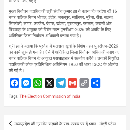
भी जारी किए गए हैं।
मुख्य निर्वाचन पदाधिकारी श्री संजीव कुमार झा ने बताया कि प्रदेश की 16
नगर पालिक निगम भोपाल, इंदौर, जबलपुर, ग्वालियर, मुरैना, रीवा, सतना,
सिंगरौली, सागर, उज्जैन, देवास, खंडवा, बुरहानपुर, रतलाम, कटनी और
छिंदवाड़ा के आयुक्त को विशेष गहन पुनरीक्षण-2026 की अवधि के लिए
अतिरिक्त जिला निर्वाचन अधिकारी बनाया गया है।
श्री झा ने बताया कि प्रदेश में मतदाता सूची के विशेष गहन पुनरीक्षण-2026
का कार्य शुरू हो गया है। ऐसे में अतिरिक्त जिला निर्वाचन अधिकारी बनाए गए
नगर पालिक निगम के आयुक्त एसआईआर में सहयोग करेंगे। उनकी नियुक्ति
पदाधिकारी लोक प्रतिनिधित्व अधिनियम 1950 की धारा 13CC के अंतर्गत
की गई है।
F
M
W
X
T
G
C
S
a
es
h
el
m
o
h
Tags:
The Election Commission of India
ce
se
at
e
ail
py
ar
b
n
s
gr
Li
e
o
g
A
a
n
Post
मध्यप्रदेश की ग्रामीण सड़कों के रख-रखाव पर दें ध्यान : मंत्री पटेल
o
er
p
m
k
navigation