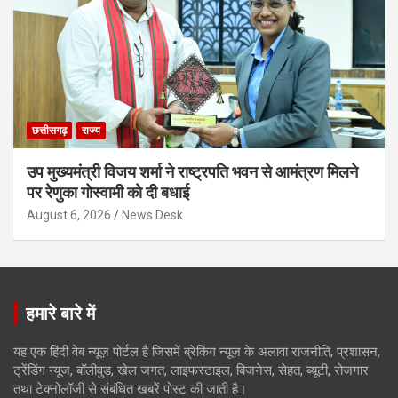
छत्तीसगढ़
राज्य
उप मुख्यमंत्री विजय शर्मा ने राष्ट्रपति भवन से आमंत्रण मिलने
पर रेणुका गोस्वामी को दी बधाई
August 6, 2026
News Desk
हमारे बारे में
यह एक हिंदी वेब न्यूज़ पोर्टल है जिसमें ब्रेकिंग न्यूज़ के अलावा राजनीति, प्रशासन,
ट्रेंडिंग न्यूज, बॉलीवुड, खेल जगत, लाइफस्टाइल, बिजनेस, सेहत, ब्यूटी, रोजगार
तथा टेक्नोलॉजी से संबंधित खबरें पोस्ट की जाती है।