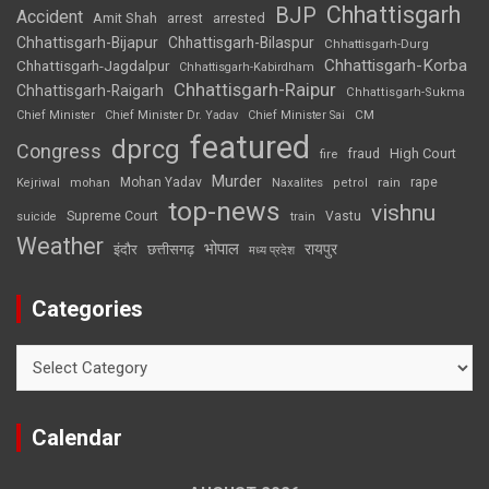
Chhattisgarh
BJP
Accident
Amit Shah
arrested
arrest
Chhattisgarh-Bijapur
Chhattisgarh-Bilaspur
Chhattisgarh-Durg
Chhattisgarh-Korba
Chhattisgarh-Jagdalpur
Chhattisgarh-Kabirdham
Chhattisgarh-Raipur
Chhattisgarh-Raigarh
Chhattisgarh-Sukma
CM
Chief Minister
Chief Minister Dr. Yadav
Chief Minister Sai
featured
dprcg
Congress
High Court
fire
fraud
Murder
rape
Mohan Yadav
Naxalites
rain
Kejriwal
mohan
petrol
top-news
vishnu
Supreme Court
Vastu
suicide
train
Weather
भोपाल
रायपुर
इंदौर
छत्तीसगढ़
मध्य प्रदेश
Categories
Categories
Calendar