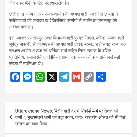
जीवन हर पीढ़ी के लिए प्रेरणास्रोत है।
छत्तीसगढ़ राज्य अल्पसंख्यक आयोग के अध्यक्ष श्री अमरजीत छाबड़ा ने
साहिबजादों की शहादत के ऐतिहासिक प्रसंगों से उपस्थित जनसमूह को
अवगत कराया।
इस अवसर पर रायपुर उत्तर विधायक श्री पुरंदर मिश्रा, क्रेडा अध्यक्ष श्री
भूपेंद्र सवन्नी, सीजीएमएससी अध्यक्ष श्री दीपक म्हस्के, छत्तीसगढ़ राज्य बाल
संरक्षण आयोग अध्यक्ष डॉ. वर्णिका शर्मा सहित सिख समाज के वरिष्ठ
प्रतिनिधि, समाजसेवी एवं विभिन्न सामाजिक संस्थाओं के पदाधिकारी बड़ी
संख्या में उपस्थित थे।
F
M
W
X
T
G
C
S
a
es
h
el
m
o
h
ce
se
at
e
ail
py
ar
b
n
s
gr
Li
e
Post
Uttarakhand News: ‘बेरोजगारी दर में रिकॉर्ड 4.4 प्रतिशत की
o
g
A
a
n
navigation
कमी…’, मुख्यमंत्री धामी का बड़ा बयान, कहा- राष्ट्रीय औसत को भी पीछे
o
er
p
m
k
छोड़ने का काम किया….
k
p