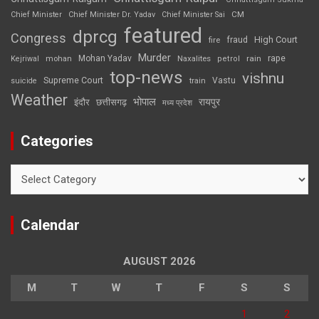
CM
Chief Minister
Chief Minister Dr. Yadav
Chief Minister Sai
featured
dprcg
Congress
High Court
fire
fraud
Murder
rape
Mohan Yadav
Naxalites
rain
Kejriwal
mohan
petrol
top-news
vishnu
Supreme Court
Vastu
suicide
train
Weather
भोपाल
रायपुर
इंदौर
छत्तीसगढ़
मध्य प्रदेश
Categories
Categories
Calendar
AUGUST 2026
M
T
W
T
F
S
S
1
2