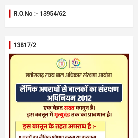
R.O.No :- 13954/62
13817/2