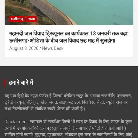
छत्तीसगढ़
राज्य
महानदी जल विवाद ट्रिब्यूनल का कार्यकाल 13 जनवरी तक बढ़ा:
छत्तीसगढ़-ओडिशा के बीच जल विवाद छह माह में सुलझेगा
August 8, 2026
News Desk
हमारे बारे में
यह एक हिंदी वेब न्यूज़ पोर्टल है जिसमें ब्रेकिंग न्यूज़ के अलावा राजनीति, प्रशासन,
ट्रेंडिंग न्यूज, बॉलीवुड, खेल जगत, लाइफस्टाइल, बिजनेस, सेहत, ब्यूटी, रोजगार
तथा टेक्नोलॉजी से संबंधित खबरें पोस्ट की जाती है।
Disclaimer - समाचार से सम्बंधित किसी भी तरह के विवाद के लिए साइट के कुछ
तत्वों में उपयोगकर्ताओं द्वारा प्रस्तुत सामग्री ( समाचार / फोटो / विडियो आदि )
शामिल होगी स्वामी, मुद्रक, प्रकाशक, संपादक इस तरह के सामग्रियों के लिए कोई