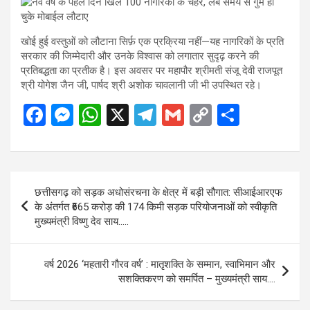
खोई हुई वस्तुओं को लौटाना सिर्फ़ एक प्रक्रिया नहीं—यह नागरिकों के प्रति
सरकार की जिम्मेदारी और उनके विश्वास को लगातार सुदृढ़ करने की
प्रतिबद्धता का प्रतीक है। इस अवसर पर महापौर श्रीमती संजू देवी राजपूत
श्री योगेश जैन जी, पार्षद श्री अशोक चावलानी जी भी उपस्थित रहे।
F
M
W
X
T
G
C
S
a
es
h
el
m
o
h
ce
se
at
e
ail
py
ar
b
n
s
gr
Li
e
Post
छत्तीसगढ़ को सड़क अधोसंरचना के क्षेत्र में बड़ी सौगात: सीआईआरएफ
o
g
A
a
n
navigation
के अंतर्गत ₹665 करोड़ की 174 किमी सड़क परियोजनाओं को स्वीकृति
o
er
p
m
k
मुख्यमंत्री विष्णु देव साय…..
k
p
वर्ष 2026 ‘महतारी गौरव वर्ष’ : मातृशक्ति के सम्मान, स्वाभिमान और
सशक्तिकरण को समर्पित – मुख्यमंत्री साय….