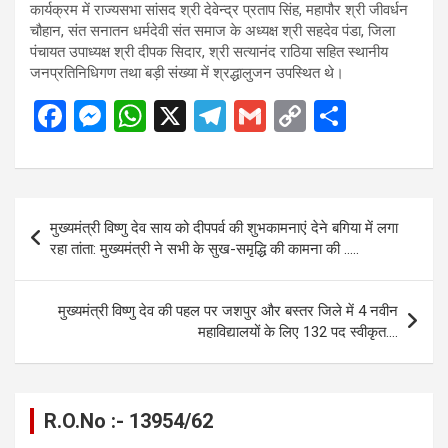
कार्यक्रम में राज्यसभा सांसद श्री देवेन्द्र प्रताप सिंह, महापौर श्री जीवर्धन
चौहान, संत सनातन धर्मदेवी संत समाज के अध्यक्ष श्री सहदेव पंडा, जिला
पंचायत उपाध्यक्ष श्री दीपक सिदार, श्री सत्यानंद राठिया सहित स्थानीय
जनप्रतिनिधिगण तथा बड़ी संख्या में श्रद्धालुजन उपस्थित थे।
F
M
W
X
T
G
C
S
a
es
h
el
m
o
h
ce
se
at
e
ail
py
ar
b
n
s
gr
Li
e
Post
मुख्यमंत्री विष्णु देव साय को दीपपर्व की शुभकामनाएं देने बगिया में लगा
o
g
A
a
n
navigation
रहा तांता: मुख्यमंत्री ने सभी के सुख-समृद्धि की कामना की …..
o
er
p
m
k
k
p
मुख्यमंत्री विष्णु देव की पहल पर जशपुर और बस्तर जिले में 4 नवीन
महाविद्यालयों के लिए 132 पद स्वीकृत….
R.O.No :- 13954/62