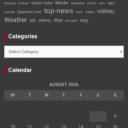
Murder
rape
Mohan Yadav
Naxalites
rain
Kejriwal
mohan
petrol
top-news
vishnu
Supreme Court
Vastu
suicide
train
Weather
भोपाल
रायपुर
इंदौर
छत्तीसगढ़
मध्य प्रदेश
Categories
Categories
Calendar
AUGUST 2026
M
T
W
T
F
S
S
1
2
3
4
5
6
7
8
9
10
11
12
13
14
15
16