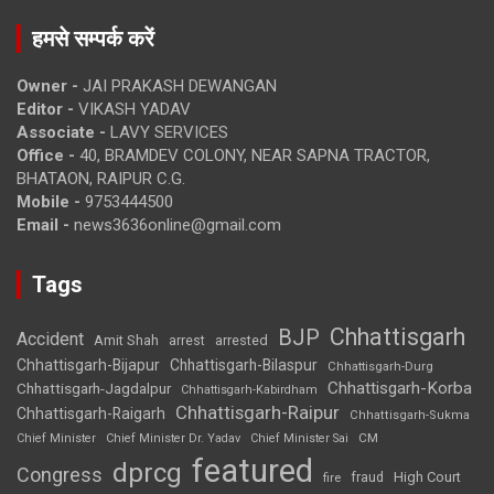
हमसे सम्पर्क करें
Owner -
JAI PRAKASH DEWANGAN
Editor -
VIKASH YADAV
Associate -
LAVY SERVICES
Office -
40, BRAMDEV COLONY, NEAR SAPNA TRACTOR,
BHATAON, RAIPUR C.G.
Mobile -
9753444500
Email -
news3636online@gmail.com
Tags
Chhattisgarh
BJP
Accident
Amit Shah
arrested
arrest
Chhattisgarh-Bijapur
Chhattisgarh-Bilaspur
Chhattisgarh-Durg
Chhattisgarh-Korba
Chhattisgarh-Jagdalpur
Chhattisgarh-Kabirdham
Chhattisgarh-Raipur
Chhattisgarh-Raigarh
Chhattisgarh-Sukma
CM
Chief Minister
Chief Minister Dr. Yadav
Chief Minister Sai
featured
dprcg
Congress
High Court
fire
fraud