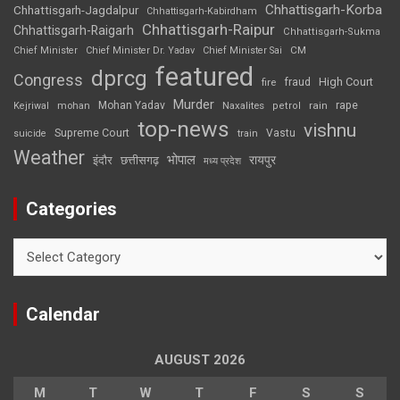
Chhattisgarh-Korba
Chhattisgarh-Jagdalpur
Chhattisgarh-Kabirdham
Chhattisgarh-Raipur
Chhattisgarh-Raigarh
Chhattisgarh-Sukma
CM
Chief Minister
Chief Minister Dr. Yadav
Chief Minister Sai
featured
dprcg
Congress
High Court
fire
fraud
Murder
rape
Mohan Yadav
Naxalites
rain
Kejriwal
mohan
petrol
top-news
vishnu
Supreme Court
Vastu
suicide
train
Weather
भोपाल
रायपुर
इंदौर
छत्तीसगढ़
मध्य प्रदेश
Categories
Categories
Calendar
AUGUST 2026
M
T
W
T
F
S
S