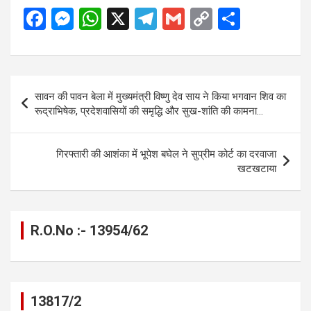
F
M
W
X
T
G
C
S
a
es
h
el
m
o
h
ce
se
at
e
ail
py
ar
b
n
s
gr
Li
e
Post
सावन की पावन बेला में मुख्यमंत्री विष्णु देव साय ने किया भगवान शिव का
o
g
A
a
n
navigation
रूद्राभिषेक, प्रदेशवासियों की समृद्धि और सुख-शांति की कामना…
o
er
p
m
k
k
p
गिरफ्तारी की आशंका में भूपेश बघेल ने सुप्रीम कोर्ट का दरवाजा
खटखटाया
R.O.No :- 13954/62
13817/2