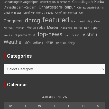
Chhattisgarh-Korba
Chhattisgarh-Jagdalpur
Chhattisgarh-Kabirdham
Chhattisgarh-Raipur
Chhattisgarh-Raigarh
Chhattisgarh-Sukma
CM
Chief Minister
Chief Minister Dr. Yadav
Chief Minister Sai
featured
dprcg
Congress
High Court
fire
fraud
Murder
rape
Mohan Yadav
Naxalites
rain
Kejriwal
mohan
petrol
top-news
vishnu
Supreme Court
Vastu
suicide
train
Weather
भोपाल
रायपुर
इंदौर
छत्तीसगढ़
मध्य प्रदेश
Categories
Categories
Calendar
AUGUST 2026
M
T
W
T
F
S
S