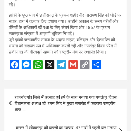
रहे।
झांकी के पृष्ठ भाग में छत्तीसगढ़ के प्रथम शहीद वीर नारायण सिंह को घोड़े पर
सवार, हाथ में तलवार लिए दर्शाया गया। उन्होंने अकाल के समय गरीबों और
वंचितों के अधिकारों की रक्षा के लिए संघर्ष किया और 1857 के प्रथम
स्वतंत्रता संग्राम में अग्रणी भूमिका निभाई।
पूरी झांकी जनजातीय समाज के अदम्य साहस, बलिदान और देशभक्ति की
भावना को सशक्त रूप में अभिव्यक्त करती रही और गणतंत्र दिवस परेड में
छत्तीसगढ़ की गौरवपूर्ण पहचान को राष्ट्रीय मंच पर स्थापित किया।
F
M
W
X
T
G
C
S
a
es
h
el
m
o
h
ce
se
at
e
ail
py
ar
b
n
s
gr
Li
e
Post
राजनांदगांव जिले में उत्साह एवं हर्ष के साथ मनाया गया गणतंत्र दिवस:
o
g
A
a
n
navigation
विधानसभा अध्यक्ष डॉ. रमन सिंह ने मुख्य समारोह में फहराया राष्ट्रीय
o
er
p
m
k
ध्वज…..
k
p
बस्तर में लोकतंत्र की वापसी का उत्सव: 47 गांवों में पहली बार मनाया