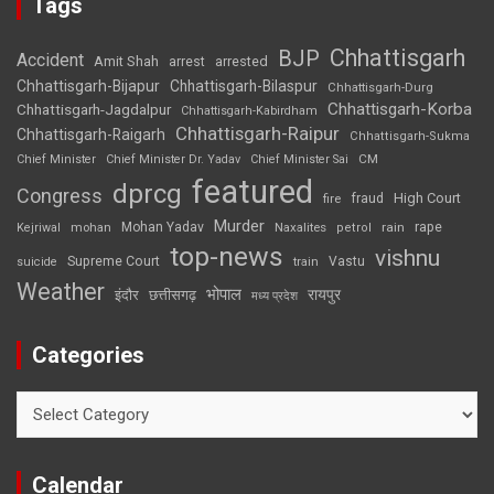
Tags
Chhattisgarh
BJP
Accident
Amit Shah
arrested
arrest
Chhattisgarh-Bijapur
Chhattisgarh-Bilaspur
Chhattisgarh-Durg
Chhattisgarh-Korba
Chhattisgarh-Jagdalpur
Chhattisgarh-Kabirdham
Chhattisgarh-Raipur
Chhattisgarh-Raigarh
Chhattisgarh-Sukma
CM
Chief Minister
Chief Minister Dr. Yadav
Chief Minister Sai
featured
dprcg
Congress
High Court
fire
fraud
Murder
rape
Mohan Yadav
Naxalites
rain
Kejriwal
mohan
petrol
top-news
vishnu
Supreme Court
Vastu
suicide
train
Weather
भोपाल
रायपुर
इंदौर
छत्तीसगढ़
मध्य प्रदेश
Categories
Categories
Calendar