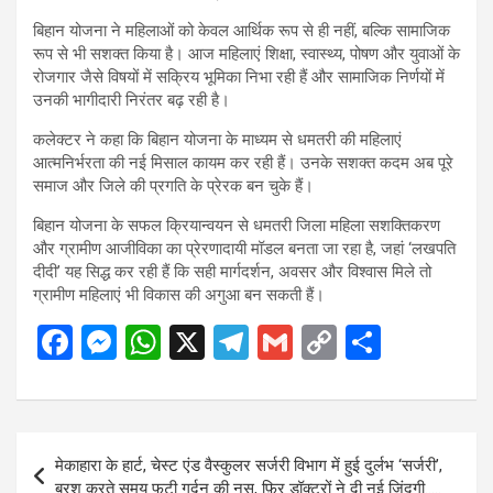
बिहान योजना ने महिलाओं को केवल आर्थिक रूप से ही नहीं, बल्कि सामाजिक
रूप से भी सशक्त किया है। आज महिलाएं शिक्षा, स्वास्थ्य, पोषण और युवाओं के
रोजगार जैसे विषयों में सक्रिय भूमिका निभा रही हैं और सामाजिक निर्णयों में
उनकी भागीदारी निरंतर बढ़ रही है।
कलेक्टर ने कहा कि बिहान योजना के माध्यम से धमतरी की महिलाएं
आत्मनिर्भरता की नई मिसाल कायम कर रही हैं। उनके सशक्त कदम अब पूरे
समाज और जिले की प्रगति के प्रेरक बन चुके हैं।
बिहान योजना के सफल क्रियान्वयन से धमतरी जिला महिला सशक्तिकरण
और ग्रामीण आजीविका का प्रेरणादायी मॉडल बनता जा रहा है, जहां ‘लखपति
दीदी’ यह सिद्ध कर रही हैं कि सही मार्गदर्शन, अवसर और विश्वास मिले तो
ग्रामीण महिलाएं भी विकास की अगुआ बन सकती हैं।
F
M
W
X
T
G
C
S
a
es
h
el
m
o
h
ce
se
at
e
ail
py
ar
b
n
s
gr
Li
e
Post
मेकाहारा के हार्ट, चेस्ट एंड वैस्कुलर सर्जरी विभाग में हुई दुर्लभ ‘सर्जरी’,
o
g
A
a
n
navigation
ब्रश करते समय फटी गर्दन की नस, फ़िर डॉक्टरों ने दी नई जिंदगी…..