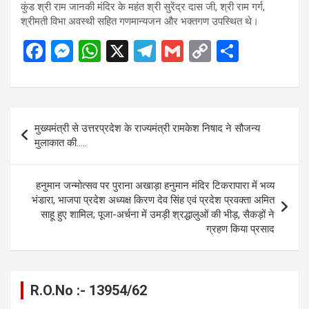
कुंड श्री राम जानकी मंदिर के महंत श्री सुरेंद्र दास जी, श्री राम गर्ग,
श्रीमती विभा अवस्थी सहित गणमान्यजन और भक्तगण उपस्थित थे।
F
M
W
X
T
G
C
S
a
es
h
el
m
o
h
ce
se
at
e
ail
py
ar
b
n
s
gr
Li
e
Post
मुख्यमंत्री से उत्तरप्रदेश के राज्यमंत्री रामकेश निषाद ने सौजन्य
o
g
A
a
n
navigation
मुलाकात की…..
o
er
p
m
k
k
p
हनुमान जन्मोत्सव पर पुराना अखाड़ा हनुमान मंदिर टिकरापारा में भव्य
भंडारा, भाजपा प्रदेश अध्यक्ष किरण देव सिंह एवं प्रदेश प्रवक्ता अमित
साहू हुए शामिल; पूजा-अर्चना में उमड़ी श्रद्धालुओं की भीड़, सैकड़ों ने
ग्रहण किया प्रसाद
R.O.No :- 13954/62