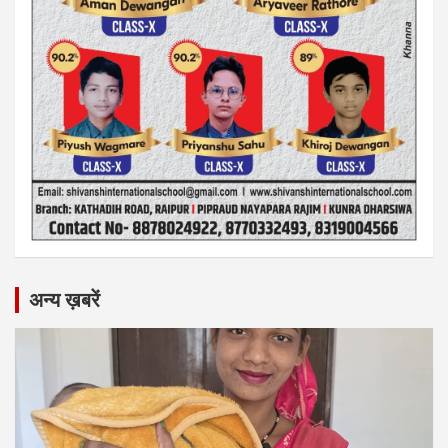
अन्य ख़बरें