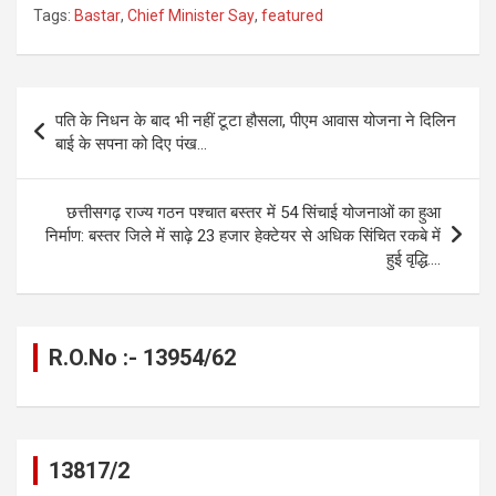
Tags:
Bastar
,
Chief Minister Say
,
featured
ce
se
at
e
ail
py
ar
b
n
s
gr
Li
e
o
g
A
a
n
Post
पति के निधन के बाद भी नहीं टूटा हौसला, पीएम आवास योजना ने दिलिन
o
er
p
m
k
navigation
बाई के सपना को दिए पंख…
k
p
छत्तीसगढ़ राज्य गठन पश्चात बस्तर में 54 सिंचाई योजनाओं का हुआ
निर्माण: बस्तर जिले में साढ़े 23 हजार हेक्टेयर से अधिक सिंचित रकबे में
हुई वृद्धि….
R.O.No :- 13954/62
13817/2