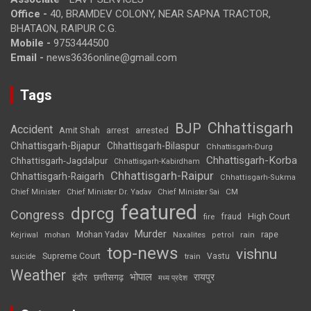
Office -
40, BRAMDEV COLONY, NEAR SAPNA TRACTOR,
BHATAON, RAIPUR C.G.
Mobile -
9753444500
Email -
news3636online@gmail.com
Tags
Chhattisgarh
BJP
Accident
Amit Shah
arrested
arrest
Chhattisgarh-Bijapur
Chhattisgarh-Bilaspur
Chhattisgarh-Durg
Chhattisgarh-Korba
Chhattisgarh-Jagdalpur
Chhattisgarh-Kabirdham
Chhattisgarh-Raipur
Chhattisgarh-Raigarh
Chhattisgarh-Sukma
CM
Chief Minister
Chief Minister Dr. Yadav
Chief Minister Sai
featured
dprcg
Congress
High Court
fire
fraud
Murder
rape
Mohan Yadav
Naxalites
rain
Kejriwal
mohan
petrol
top-news
vishnu
Supreme Court
Vastu
suicide
train
Weather
भोपाल
रायपुर
इंदौर
छत्तीसगढ़
मध्य प्रदेश