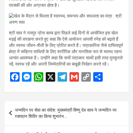
तरक्की की ओर अग्रसर होता है।
श्री साव ने रायपुर प्रेस क्लब द्वारा पिछले कई दिनों से आयोजित इस खेल
मड़ई की सराहना करते हुए कहा कि ऐसे आयोजन आपसी स्नेह को बढ़ाते हैं
और स्वस्थ जीवन-शैली के लिए प्रेरित करते हैं। पत्रकारिता जैसे दायित्वपूर्ण
क्षेत्र में सक्रिय साथियों के लिए शारीरिक और मानसिक रूप से स्वस्थ रहना
अत्यंत आवश्यक है। उन्होंने कहा कि सभी पत्रकार साथी इसी तरह मुस्कुराते
रहें, स्वस्थ रहें और अपनी जिम्मेदारियों का बखूबी निर्वहन करते रहें।
F
M
W
X
T
G
C
S
a
es
h
el
m
o
h
ce
se
at
e
ail
py
ar
b
n
s
gr
Li
e
Post
जन्मदिन पर सेवा का संदेश: मुख्यमंत्री विष्णु देव साय ने जन्मदिन पर
o
g
A
a
n
navigation
रक्तदान शिविर का किया शुभारंभ….
o
er
p
m
k