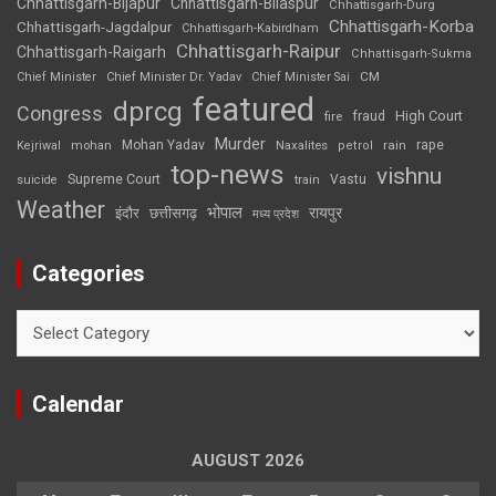
Chhattisgarh-Bijapur
Chhattisgarh-Bilaspur
Chhattisgarh-Durg
Chhattisgarh-Korba
Chhattisgarh-Jagdalpur
Chhattisgarh-Kabirdham
Chhattisgarh-Raipur
Chhattisgarh-Raigarh
Chhattisgarh-Sukma
CM
Chief Minister
Chief Minister Dr. Yadav
Chief Minister Sai
featured
dprcg
Congress
High Court
fire
fraud
Murder
rape
Mohan Yadav
Naxalites
rain
Kejriwal
mohan
petrol
top-news
vishnu
Supreme Court
Vastu
suicide
train
Weather
भोपाल
रायपुर
इंदौर
छत्तीसगढ़
मध्य प्रदेश
Categories
Categories
Calendar
AUGUST 2026