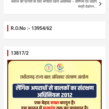
k
p
समाज की प्रगति के लिए संगठित रहना आवश्यक – वाणिज्य एवं उद्योग
मंत्री देवांगन….
R.O.No :- 13954/62
13817/2