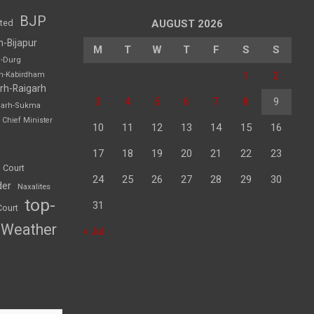
BJP
sted
AUGUST 2026
h-Bijapur
M
T
W
T
F
S
S
h-Durg
1
2
rh-Kabirdham
rh-Raigarh
3
4
5
6
7
8
9
garh-Sukma
Chief Minister
10
11
12
13
14
15
16
17
18
19
20
21
22
23
 Court
24
25
26
27
28
29
30
der
Naxalites
top-
31
Court
Weather
« Jul