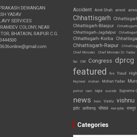
 PRAKASH DEWANGAN
Accident
Amit Shah
arre
arrest
SH YADAV
Chhattisgarh
Chhattisgar
LAVY SERVICES
Chhattisgarh-Bilaspur
Chhattisgar
BRAMDEV COLONY, NEAR
Chhattisgarh-Jagdalpur
Chhattisga
OR, BHATAON, RAIPUR C.G.
Chhattisgarh-Korba
Chhattisga
3444500
Chhattisgarh-Raipur
3636online@gmail.com
Chhattis
Chief Minister
Chief Minister Dr. Yadav
dprcg
Congress
CM
Sai
featured
High
fire
fraud
Mur
Mohan Yadav
Kejriwal
mohan
rape
Supreme 
rain
petrol
suicide
news
vishnu
Vastu
train
भोपाल
रायपुर
इंदौर
छत्तीसगढ़
मध्य प्रदेश
Categories