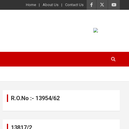
Home
About Us
Contact Us
R.O.No :- 13954/62
13817/2