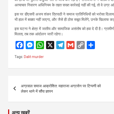
अत्याचार निवारण अधिनियम के तहत सख्त कार्रवाई नहीं की गई, तो वे उग्र आं
इस पर डीएसपी अजय शंकर त्रिपाठी ने समाज प्रतिनिधियों को भरोसा दिलाया कि
भी हाल में बख्शा नहीं जाएगा, और जैसे ही ठोस सबूत मिलेंगे, उनके खिलाफ कड
इस घटना ने क्षेत्र में जातीय और सामाजिक असंतोष को हवा दे दी है। ग्रामी
मिलता, तब तक आंदोलन जारी रहेगा।
F
M
W
X
T
G
C
S
a
es
h
el
m
o
h
Tags:
Dalit murder
ce
se
at
e
ail
py
ar
b
n
s
gr
Li
e
o
g
A
a
n
Post
o
er
p
m
k
अग्रवाल समाज आक्रोशित: महाराजा अग्रसेन पर टिप्पणी को
navigation
लेकर थाने में सौंपा ज्ञापन
k
p
अन्य ख़बरें