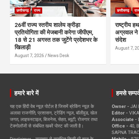
छत्तीसगढ़
राज्य
छत्तीसगढ़
राज
26वीं राज्य स्तरीय शालेय क्रीड़ा
राष्ट्रीय ह
प्रतियोगिता की मेजबानी करेगा जीपीएम,
अग्रवाल ने 
18 से 21 अगस्त तक जुटेंगे प्रदेशभर के
संदेश
खिलाड़ी
August 7, 2
August 7, 2026
News Desk
हमारे बारे में
हमसे सम्पर्
यह एक हिंदी वेब न्यूज़ पोर्टल है जिसमें ब्रेकिंग न्यूज़ के
Owner -
JAI
अलावा राजनीति, प्रशासन, ट्रेंडिंग न्यूज, बॉलीवुड, खेल
Editor -
VIKA
जगत, लाइफस्टाइल, बिजनेस, सेहत, ब्यूटी, रोजगार तथा
Associate -
टेक्नोलॉजी से संबंधित खबरें पोस्ट की जाती है।
Office -
40, 
SAPNA TRACT