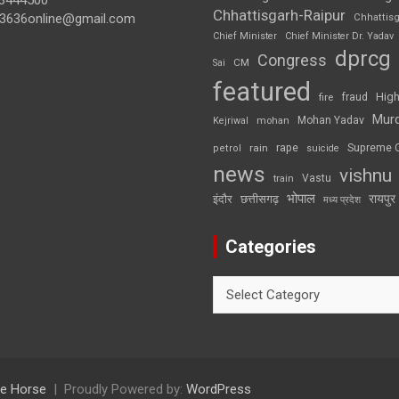
3444500
Chhattisgarh-Raipur
3636online@gmail.com
Chhattis
Chief Minister
Chief Minister Dr. Yadav
dprcg
Congress
CM
Sai
featured
High
fire
fraud
Mur
Mohan Yadav
Kejriwal
mohan
rape
Supreme 
rain
petrol
suicide
news
vishnu
Vastu
train
भोपाल
रायपुर
इंदौर
छत्तीसगढ़
मध्य प्रदेश
Categories
Categories
e Horse
Proudly Powered by:
WordPress