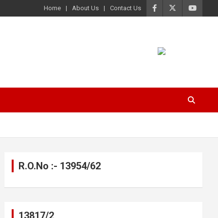
Home
About Us
Contact Us
R.O.No :- 13954/62
13817/2