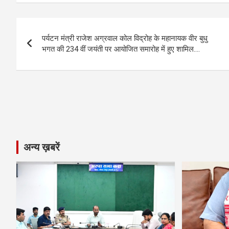
ce
se
at
e
ail
py
ar
b
n
s
gr
Li
e
Post
o
g
A
a
n
पर्यटन मंत्री राजेश अग्रवाल कोल विद्रोह के महानायक वीर बुधु
navigation
o
er
p
m
k
भगत की 234 वीं जयंती पर आयोजित समारोह में हुए शामिल….
k
p
अन्य ख़बरें