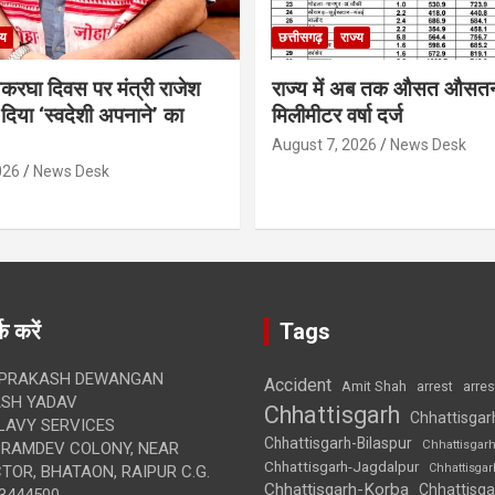
्य
छत्तीसगढ़
राज्य
थकरघा दिवस पर मंत्री राजेश
राज्य में अब तक औसत औसत
दिया ‘स्वदेशी अपनाने’ का
मिलीमीटर वर्षा दर्ज
August 7, 2026
News Desk
026
News Desk
क करें
Tags
 PRAKASH DEWANGAN
Accident
Amit Shah
arre
arrest
SH YADAV
Chhattisgarh
Chhattisgar
LAVY SERVICES
Chhattisgarh-Bilaspur
Chhattisgar
BRAMDEV COLONY, NEAR
Chhattisgarh-Jagdalpur
Chhattisga
OR, BHATAON, RAIPUR C.G.
Chhattisgarh-Korba
Chhattisga