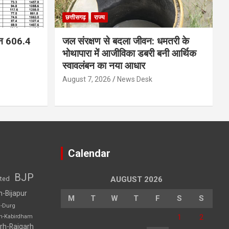
छत्तीसगढ़
राज्य
न 606.4
जल संरक्षण से बदला जीवन: धमतरी के
भोथापारा में आजीविका डबरी बनी आर्थिक
स्वावलंबन का नया आधार
August 7, 2026
News Desk
Calendar
BJP
sted
AUGUST 2026
h-Bijapur
M
T
W
T
F
S
S
h-Durg
1
2
rh-Kabirdham
rh-Raigarh