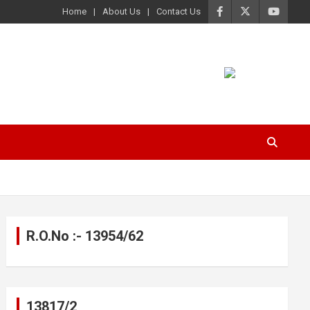
Home
About Us
Contact Us
R.O.No :- 13954/62
13817/2