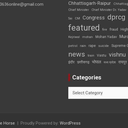
Chhattisgarh-Raipur
3636online@gmail.com
Chhattis
Chief Minister
Chief Minister Dr. Yadav
dprcg
Congress
CM
Sai
featured
High
fire
fraud
Mur
Mohan Yadav
Kejriwal
mohan
rape
Supreme 
rain
petrol
suicide
news
vishnu
Vastu
train
भोपाल
रायपुर
इंदौर
छत्तीसगढ़
मध्य प्रदेश
Categories
Categories
e Horse
Proudly Powered by:
WordPress