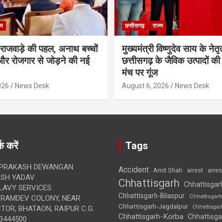
्य
छत्तीसगढ़
राज्य
मी राजवाड़े की पहल, अनाथ बच्चों
मुख्यमंत्री विष्णुदेव साय के नेतृत्
र रोजगार से जोड़ने की नई
छत्तीसगढ़ के जैविक उत्पादों की 
मंच पर गूंज
026
News Desk
August 6, 2026
News Desk
क करें
Tags
 PRAKASH DEWANGAN
Accident
Amit Shah
arre
arrest
SH YADAV
Chhattisgarh
Chhattisgar
LAVY SERVICES
Chhattisgarh-Bilaspur
Chhattisgar
BRAMDEV COLONY, NEAR
Chhattisgarh-Jagdalpur
Chhattisga
OR, BHATAON, RAIPUR C.G.
Chhattisgarh-Korba
Chhattisga
3444500