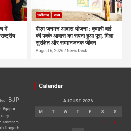
छत्तीसगढ़
राज्य
व में
पीएम जनमन आवास योजना : कुमारी बाई
राष्ट्रीय
की पक्के आवास का सपना हुआ पूरा, मिला
सुरक्षित और सम्मानजनक जीवन
August 6, 2026
News Desk
Calendar
BJP
sted
AUGUST 2026
h-Bijapur
M
T
W
T
F
S
S
h-Durg
1
2
rh-Kabirdham
rh-Raigarh