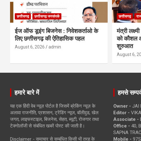
छत्तीसगढ़
छत्तीसगढ़ जनसंपर्क
छत्तीसगढ़
राज
ईज ऑफ डूइंग बिजनेस : निवेशकर्ताओ के
मंत्री लक्ष्
लिए छत्तीसगढ़ की ऐतिहासिक पहल
को कौशल औ
शुरुआत
August 6, 2026
admin
August 6, 2
हमारे बारे में
हमसे सम्पर्
यह एक हिंदी वेब न्यूज़ पोर्टल है जिसमें ब्रेकिंग न्यूज़ के
Owner -
JAI
अलावा राजनीति, प्रशासन, ट्रेंडिंग न्यूज, बॉलीवुड, खेल
Editor -
VIKA
जगत, लाइफस्टाइल, बिजनेस, सेहत, ब्यूटी, रोजगार तथा
Associate -
टेक्नोलॉजी से संबंधित खबरें पोस्ट की जाती है।
Office -
40, 
SAPNA TRACT
Disclaimer - समाचार से सम्बंधित किसी भी तरह के
Mobile -
975