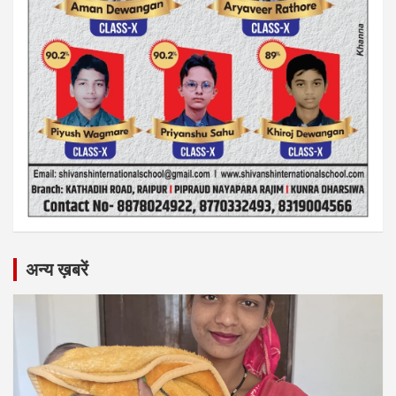
अन्य ख़बरें