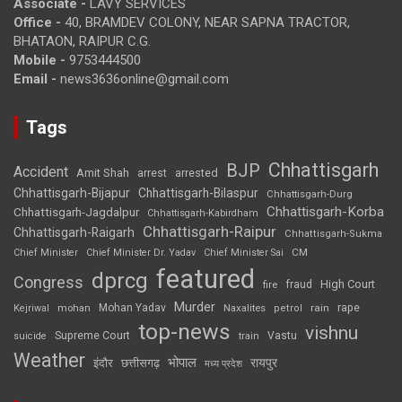
Associate -
LAVY SERVICES
Office -
40, BRAMDEV COLONY, NEAR SAPNA TRACTOR,
BHATAON, RAIPUR C.G.
Mobile -
9753444500
Email -
news3636online@gmail.com
Tags
Chhattisgarh
BJP
Accident
Amit Shah
arrested
arrest
Chhattisgarh-Bijapur
Chhattisgarh-Bilaspur
Chhattisgarh-Durg
Chhattisgarh-Korba
Chhattisgarh-Jagdalpur
Chhattisgarh-Kabirdham
Chhattisgarh-Raipur
Chhattisgarh-Raigarh
Chhattisgarh-Sukma
CM
Chief Minister
Chief Minister Dr. Yadav
Chief Minister Sai
featured
dprcg
Congress
High Court
fire
fraud
Murder
rape
Mohan Yadav
Naxalites
rain
Kejriwal
mohan
petrol
top-news
vishnu
Supreme Court
Vastu
suicide
train
Weather
भोपाल
रायपुर
इंदौर
छत्तीसगढ़
मध्य प्रदेश