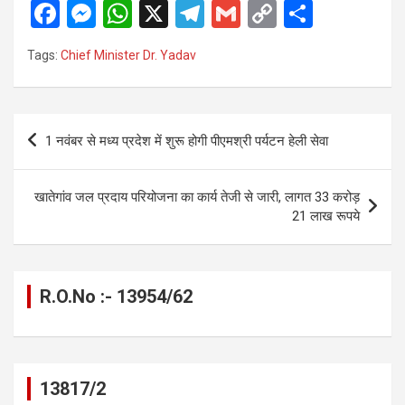
F
M
W
X
T
G
C
S
a
es
h
el
m
o
h
Tags:
Chief Minister Dr. Yadav
ce
se
at
e
ail
py
ar
b
n
s
gr
Li
e
o
g
A
a
n
Post
1 नवंबर से मध्य प्रदेश में शुरू होगी पीएमश्री पर्यटन हेली सेवा
o
er
p
m
k
navigation
k
p
खातेगांव जल प्रदाय परियोजना का कार्य तेजी से जारी, लागत 33 करोड़
21 लाख रूपये
R.O.No :- 13954/62
13817/2