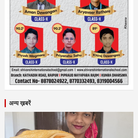
अन्य ख़बरें