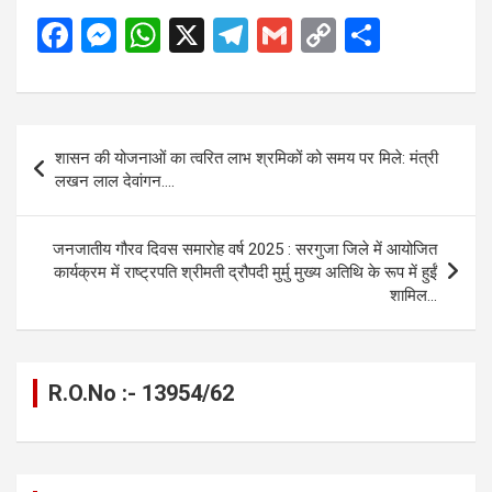
F
M
W
X
T
G
C
S
a
es
h
el
m
o
h
ce
se
at
e
ail
py
ar
b
n
s
gr
Li
e
Post
शासन की योजनाओं का त्वरित लाभ श्रमिकों को समय पर मिले: मंत्री
o
g
A
a
n
navigation
लखन लाल देवांगन….
o
er
p
m
k
k
p
जनजातीय गौरव दिवस समारोह वर्ष 2025 : सरगुजा जिले में आयोजित
कार्यक्रम में राष्ट्रपति श्रीमती द्रौपदी मुर्मु मुख्य अतिथि के रूप में हुईं
शामिल…
R.O.No :- 13954/62