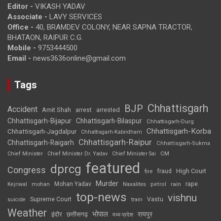
Editor -
VIKASH YADAV
Associate -
LAVY SERVICES
Office -
40, BRAMDEV COLONY, NEAR SAPNA TRACTOR,
BHATAON, RAIPUR C.G.
Mobile -
9753444500
Email -
news3636online@gmail.com
Tags
Chhattisgarh
BJP
Accident
Amit Shah
arrested
arrest
Chhattisgarh-Bijapur
Chhattisgarh-Bilaspur
Chhattisgarh-Durg
Chhattisgarh-Korba
Chhattisgarh-Jagdalpur
Chhattisgarh-Kabirdham
Chhattisgarh-Raipur
Chhattisgarh-Raigarh
Chhattisgarh-Sukma
CM
Chief Minister
Chief Minister Dr. Yadav
Chief Minister Sai
featured
dprcg
Congress
High Court
fire
fraud
Murder
rape
Mohan Yadav
Naxalites
rain
Kejriwal
mohan
petrol
top-news
vishnu
Supreme Court
Vastu
suicide
train
Weather
भोपाल
रायपुर
इंदौर
छत्तीसगढ़
मध्य प्रदेश