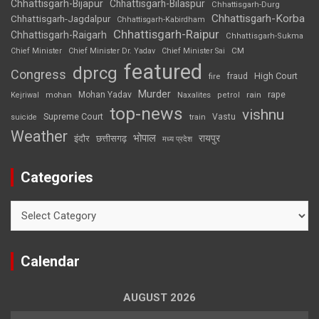
Chhattisgarh-Bijapur
Chhattisgarh-Bilaspur
Chhattisgarh-Durg
Chhattisgarh-Korba
Chhattisgarh-Jagdalpur
Chhattisgarh-Kabirdham
Chhattisgarh-Raipur
Chhattisgarh-Raigarh
Chhattisgarh-Sukma
CM
Chief Minister
Chief Minister Dr. Yadav
Chief Minister Sai
featured
dprcg
Congress
High Court
fire
fraud
Murder
rape
Mohan Yadav
Naxalites
rain
Kejriwal
mohan
petrol
top-news
vishnu
Supreme Court
Vastu
suicide
train
Weather
भोपाल
रायपुर
इंदौर
छत्तीसगढ़
मध्य प्रदेश
Categories
Categories
Calendar
AUGUST 2026