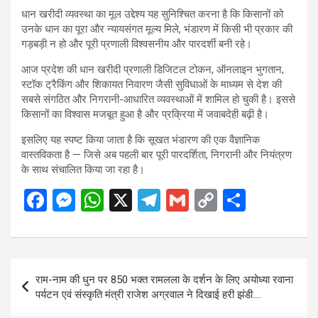
धान खरीदी व्यवस्था का मूल उद्देश्य यह सुनिश्चित करना है कि किसानों को
उनके धान का पूरा और न्यायसंगत मूल्य मिले, भंडारण में किसी भी प्रकार की
गड़बड़ी न हो और पूरी प्रणाली विश्वसनीय और पारदर्शी बनी रहे।
आज प्रदेश की धान खरीदी प्रणाली डिजिटल टोकन, ऑनलाइन भुगतान,
स्टॉक ट्रैकिंग और शिकायत निवारण जैसी सुविधाओं के माध्यम से देश की
सबसे संगठित और निगरानी-आधारित व्यवस्थाओं में शामिल हो चुकी है। इससे
किसानों का विश्वास मजबूत हुआ है और प्रक्रिया में जवाबदेही बढ़ी है।
इसलिए यह स्पष्ट किया जाता है कि सूखत भंडारण की एक वैज्ञानिक
वास्तविकता है — जिसे अब पहली बार पूरी पारदर्शिता, निगरानी और नियंत्रण
के साथ संचालित किया जा रहा है।
F
M
W
X
T
G
C
S
a
es
h
el
m
o
h
ce
se
at
e
ail
py
ar
b
n
s
gr
Li
e
Post
राम-नाम की धुन पर 850 भक्त रामलला के दर्शन के लिए अयोध्या रवाना
o
g
A
a
n
navigation
पर्यटन एवं संस्कृति मंत्री राजेश अग्रवाल ने दिखाई हरी झंडी….
o
er
p
m
k