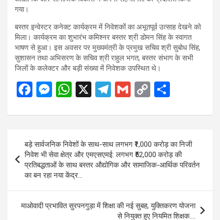
गया।
बस्तर इन्वेस्टर कनेक्ट कार्यक्रम में निवेशकों का अभूतपूर्व उत्साह देखने को
मिला। कार्यक्रम का शुभारंभ कमिश्नर बस्तर श्री डोमन सिंह के स्वागत
भाषण से हुआ। इस अवसर पर मुख्यमंत्री के प्रमुख सचिव श्री सुबोध सिंह,
सुशासन तथा अभिसरण के सचिव श्री राहुल भगत, बस्तर संभाग के सभी
जिलों के कलेक्टर और बड़ी संख्या में निवेशक उपस्थित थे।
F
M
W
X
T
G
C
S
a
es
h
el
m
o
h
ce
se
at
e
ail
py
ar
b
n
s
gr
Li
e
Post
बड़े सार्वजनिक निवेशों के साथ-साथ लगभग ₹1,000 करोड़ का निजी
o
g
A
a
n
navigation
निवेश भी सेवा क्षेत्र और एमएसएमई: लगभग ₹52,000 करोड़ की
o
er
p
m
k
प्रतिबद्धताओं के साथ बस्तर औद्योगिक और सामाजिक-आर्थिक परिवर्तन
का बन रहा नया केंद्र…
k
p
माओवादी प्रभावित सुरपनगुड़ा में शिक्षा की नई सुबह, युक्तिकरण योजना
से नियुक्त हुए नियमित शिक्षक….