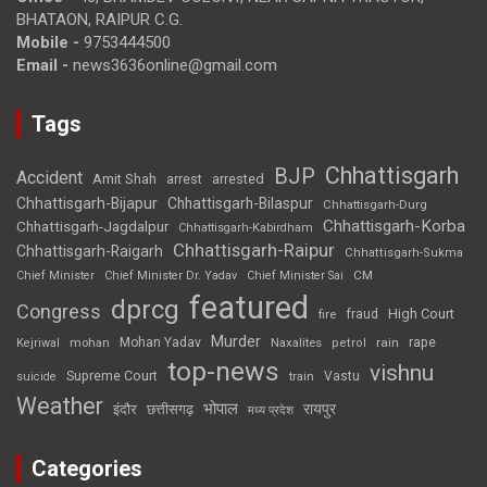
BHATAON, RAIPUR C.G.
Mobile -
9753444500
Email -
news3636online@gmail.com
Tags
Chhattisgarh
BJP
Accident
Amit Shah
arrested
arrest
Chhattisgarh-Bijapur
Chhattisgarh-Bilaspur
Chhattisgarh-Durg
Chhattisgarh-Korba
Chhattisgarh-Jagdalpur
Chhattisgarh-Kabirdham
Chhattisgarh-Raipur
Chhattisgarh-Raigarh
Chhattisgarh-Sukma
CM
Chief Minister
Chief Minister Dr. Yadav
Chief Minister Sai
featured
dprcg
Congress
High Court
fire
fraud
Murder
rape
Mohan Yadav
Naxalites
rain
Kejriwal
mohan
petrol
top-news
vishnu
Supreme Court
Vastu
suicide
train
Weather
भोपाल
रायपुर
इंदौर
छत्तीसगढ़
मध्य प्रदेश
Categories