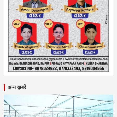
अन्य ख़बरें