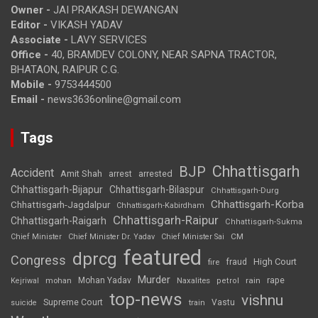
Owner -
JAI PRAKASH DEWANGAN
Editor -
VIKASH YADAV
Associate -
LAVY SERVICES
Office -
40, BRAMDEV COLONY, NEAR SAPNA TRACTOR,
BHATAON, RAIPUR C.G.
Mobile -
9753444500
Email -
news3636online@gmail.com
Tags
Chhattisgarh
BJP
Accident
Amit Shah
arrested
arrest
Chhattisgarh-Bijapur
Chhattisgarh-Bilaspur
Chhattisgarh-Durg
Chhattisgarh-Korba
Chhattisgarh-Jagdalpur
Chhattisgarh-Kabirdham
Chhattisgarh-Raipur
Chhattisgarh-Raigarh
Chhattisgarh-Sukma
CM
Chief Minister
Chief Minister Dr. Yadav
Chief Minister Sai
featured
dprcg
Congress
High Court
fire
fraud
Murder
rape
Mohan Yadav
Naxalites
rain
Kejriwal
mohan
petrol
top-news
vishnu
Supreme Court
Vastu
suicide
train