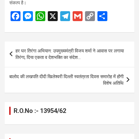
संकल्प है।
F
M
W
X
T
G
C
S
a
es
h
el
m
o
h
ce
se
at
e
ail
py
ar
b
n
s
gr
Li
e
Post
हर घर तिरंगा अभियान: उपमुख्यमंत्री विजय शर्मा ने आवास पर लगाया
o
g
A
a
n
navigation
तिरंगा, दिया एकता व देशभक्ति का संदेश…
o
er
p
m
k
k
p
बालोद की लखपति दीदी खिलेश्वरी दिल्ली स्वतंत्रता दिवस समारोह में होंगी
विशेष अतिथि
R.O.No :- 13954/62