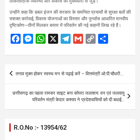
लोकतांत्रिक व्यवस्था और विकास की मुख्यधारा से जुड़ें।
उन्होंने कहा कि डबल इंजन की सरकार के समन्वित प्रयासों से सुरक्षा बलों की
सशक्त कार्रवाई, विकास योजनाओं का विस्तार और पुनर्वास आधारित मानवीय
दृष्टिकोण—तीनों मिलकर बस्तर में परिवर्तन की नई कहानी लिख रहे हैं।
F
M
W
X
T
G
C
S
a
es
h
el
m
o
h
ce
se
at
e
ail
py
ar
b
n
s
gr
Li
e
Post
तनाव मुक्त होकर स्वस्थ मन से पढ़ाई करें – वित्तमंत्री ओ.पी.चौधरी….
o
g
A
a
n
navigation
o
er
p
m
k
छत्तीसगढ़ का पहला रामसर साइट बना कोपरा जलाशय: वन एवं जलवायु
k
p
परिवर्तन मंत्री केदार कश्यप ने प्रदेशवासियों को दी बधाई…
R.O.No :- 13954/62