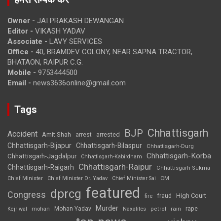
Owner -
JAI PRAKASH DEWANGAN
Editor -
VIKASH YADAV
Associate -
LAVY SERVICES
Office -
40, BRAMDEV COLONY, NEAR SAPNA TRACTOR,
BHATAON, RAIPUR C.G.
Mobile -
9753444500
Email -
news3636online@gmail.com
Tags
Chhattisgarh
BJP
Accident
Amit Shah
arrested
arrest
Chhattisgarh-Bijapur
Chhattisgarh-Bilaspur
Chhattisgarh-Durg
Chhattisgarh-Korba
Chhattisgarh-Jagdalpur
Chhattisgarh-Kabirdham
Chhattisgarh-Raipur
Chhattisgarh-Raigarh
Chhattisgarh-Sukma
CM
Chief Minister
Chief Minister Dr. Yadav
Chief Minister Sai
featured
dprcg
Congress
High Court
fire
fraud
Murder
rape
Mohan Yadav
Naxalites
rain
Kejriwal
mohan
petrol