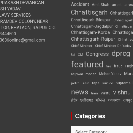
 PRAKASH DEWANGAN
Accident
Amit Shah
arre
arrest
SH YADAV
Chhattisgarh
Chhattisgar
LAVY SERVICES
Chhattisgarh-Bilaspur
Chhattisgar
BRAMDEV COLONY, NEAR
Chhattisgarh-Jagdalpur
Chhattisga
OR, BHATAON, RAIPUR C.G.
Chhattisgarh-Korba
Chhattisga
3444500
Chhattisgarh-Raipur
3636online@gmail.com
Chhattis
Chief Minister
Chief Minister Dr. Yadav
dprcg
Congress
CM
Sai
featured
High
fire
fraud
Mur
Mohan Yadav
Kejriwal
mohan
rape
Supreme 
rain
petrol
suicide
news
vishnu
Vastu
train
भोपाल
रायपुर
इंदौर
छत्तीसगढ़
मध्य प्रदेश
Categories
Categories