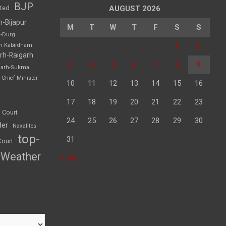
BJP
sted
AUGUST 2026
h-Bijapur
M
T
W
T
F
S
S
h-Durg
1
2
rh-Kabirdham
rh-Raigarh
3
4
5
6
7
8
9
garh-Sukma
Chief Minister
10
11
12
13
14
15
16
17
18
19
20
21
22
23
 Court
24
25
26
27
28
29
30
der
Naxalites
top-
31
Court
Weather
« Jul