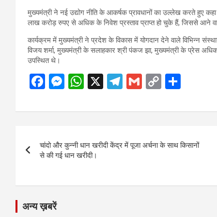
मुख्यमंत्री ने नई उद्योग नीति के आकर्षक प्रावधानों का उल्लेख करते हुए क
लाख करोड़ रुपए से अधिक के निवेश प्रस्ताव प्राप्त हो चुके हैं, जिससे आने 
कार्यक्रम में मुख्यमंत्री ने प्रदेश के विकास में योगदान देने वाले विभिन्न स
विजय शर्मा, मुख्यमंत्री के सलाहकार श्री पंकज झा, मुख्यमंत्री के प्रेस अध
उपस्थित थे।
F
M
W
X
T
G
C
S
a
es
h
el
m
o
h
ce
se
at
e
ail
py
ar
b
n
s
gr
Li
e
Post
o
g
A
a
n
चांदो और कुन्नी धान खरीदी केंद्र में पूजा अर्चना के साथ किसानों
navigation
o
er
p
m
k
से की गई धान खरीदी।
k
p
अन्य ख़बरें