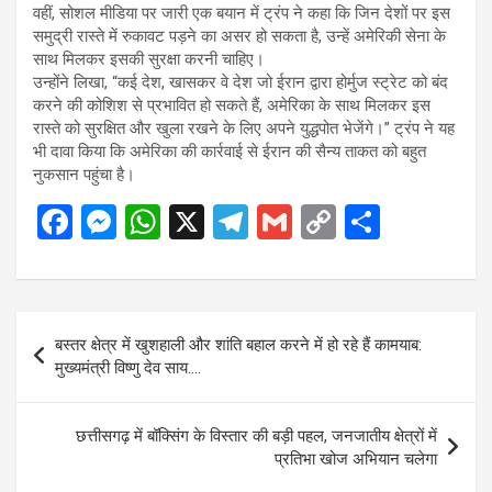
वहीं, सोशल मीडिया पर जारी एक बयान में ट्रंप ने कहा कि जिन देशों पर इस
समुद्री रास्ते में रुकावट पड़ने का असर हो सकता है, उन्हें अमेरिकी सेना के
साथ मिलकर इसकी सुरक्षा करनी चाहिए।
उन्होंने लिखा, “कई देश, खासकर वे देश जो ईरान द्वारा होर्मुज स्ट्रेट को बंद
करने की कोशिश से प्रभावित हो सकते हैं, अमेरिका के साथ मिलकर इस
रास्ते को सुरक्षित और खुला रखने के लिए अपने युद्धपोत भेजेंगे।” ट्रंप ने यह
भी दावा किया कि अमेरिका की कार्रवाई से ईरान की सैन्य ताकत को बहुत
नुकसान पहुंचा है।
F
M
W
X
T
G
C
S
a
es
h
el
m
o
h
ce
se
at
e
ail
py
ar
b
n
s
gr
Li
e
Post
बस्तर क्षेत्र में खुशहाली और शांति बहाल करने में हो रहे हैं कामयाब:
o
g
A
a
n
navigation
मुख्यमंत्री विष्णु देव साय….
o
er
p
m
k
k
p
छत्तीसगढ़ में बॉक्सिंग के विस्तार की बड़ी पहल, जनजातीय क्षेत्रों में
प्रतिभा खोज अभियान चलेगा