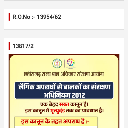
R.O.No :- 13954/62
13817/2