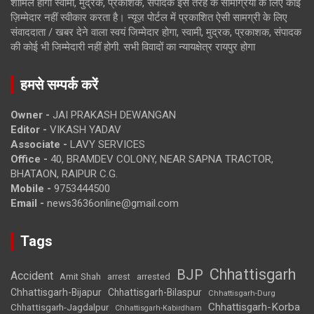
शामिल होगी स्वामी, मुद्रक, प्रकाशक, संपादक इस तरह के सामग्रियों के लिए कोई
ज़िम्मेदार नहीं स्वीकार करता है। न्यूज़ पोर्टल में प्रकाशित ऐसी सामग्री के लिए
संवाददाता / खबर देने वाला स्वयं जिम्मेदार होगा, स्वामी, मुद्रक, प्रकाशक, संपादक
की कोई भी जिम्मेदारी नहीं होगी. सभी विवादों का न्यायक्षेत्र रायपुर होगा
हमसे सम्पर्क करें
Owner -
JAI PRAKASH DEWANGAN
Editor -
VIKASH YADAV
Associate -
LAVY SERVICES
Office -
40, BRAMDEV COLONY, NEAR SAPNA TRACTOR,
BHATAON, RAIPUR C.G.
Mobile -
9753444500
Email -
news3636online@gmail.com
Tags
Chhattisgarh
BJP
Accident
Amit Shah
arrested
arrest
Chhattisgarh-Bijapur
Chhattisgarh-Bilaspur
Chhattisgarh-Durg
Chhattisgarh-Korba
Chhattisgarh-Jagdalpur
Chhattisgarh-Kabirdham