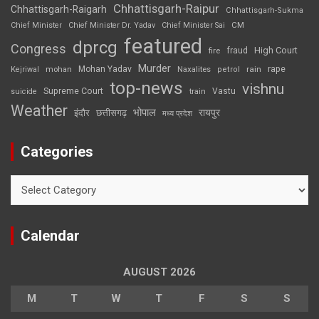
Chhattisgarh-Raipur
Chhattisgarh-Raigarh
Chhattisgarh-Sukma
CM
Chief Minister
Chief Minister Dr. Yadav
Chief Minister Sai
featured
dprcg
Congress
High Court
fire
fraud
Murder
rape
Mohan Yadav
Naxalites
rain
Kejriwal
mohan
petrol
top-news
vishnu
Supreme Court
Vastu
suicide
train
Weather
भोपाल
रायपुर
इंदौर
छत्तीसगढ़
मध्य प्रदेश
Categories
Categories
Calendar
AUGUST 2026
M
T
W
T
F
S
S