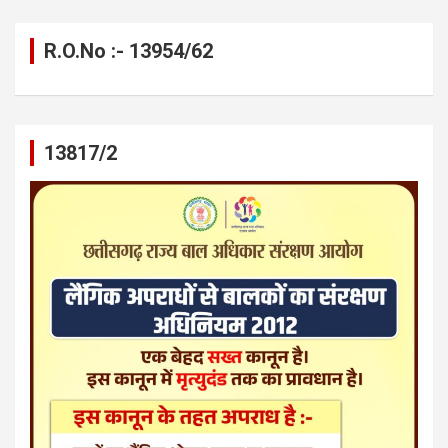
R.O.No :- 13954/62
13817/2