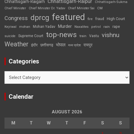
Chhattisgarh-Raipur
Chhattisgarh-Raigarh
Chhattisgarh-Sukma
CM
Chief Minister
Chief Minister Dr. Yadav
Chief Minister Sai
featured
dprcg
Congress
High Court
fire
fraud
Murder
rape
Mohan Yadav
Naxalites
rain
Kejriwal
mohan
petrol
top-news
vishnu
Supreme Court
Vastu
suicide
train
Weather
भोपाल
रायपुर
इंदौर
छत्तीसगढ़
मध्य प्रदेश
Categories
Categories
Calendar
AUGUST 2026
M
T
W
T
F
S
S