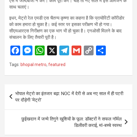
ऐसे में जल्दबाजी न करें। काम पूरा करें। चाहे तो नए साल में इसे आमजन के
साथ चलाएं।
इधर, मेट्रो रेल एमडी एस चैतन्य कृष्णा का कहना है कि प्रायोरिटी कॉरीडोर
को काम हमारा हो चुका है। कई स्तर पर इसका परीक्षण भी हो गया।
सीएमआरएस निरीक्षण का एक भाग भी हो चुका है। एनओसी मिलने के बाद
संचालन के लिए तैयारी पूरी है।
F
M
W
X
T
G
C
S
a
es
h
el
m
o
h
Tags:
bhopal metro
,
featured
ce
se
at
e
ail
py
ar
b
n
s
gr
Li
e
o
g
A
a
n
Post
भोपाल मेट्रो का इंतजार बढ़ा: NOC में देरी से अब नए साल में ही पटरी
o
er
p
m
k
navigation
पर दौड़ेगी ‘मेट्रो’
k
p
छुईखदान में जन्मे तिगुने खुशियों के फूल: डॉक्टरों ने सफल नॉर्मल
डिलीवरी कराई, मां-बच्चे स्वस्थ