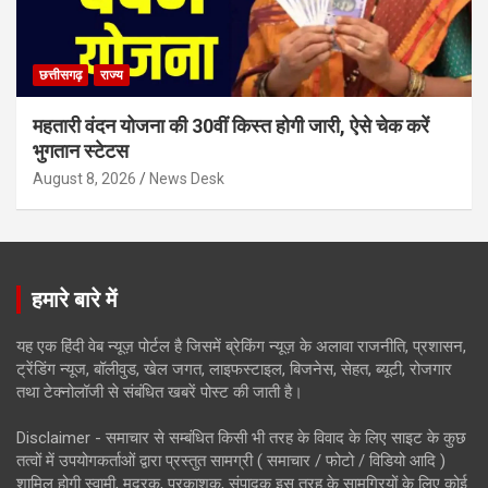
छत्तीसगढ़
राज्य
महतारी वंदन योजना की 30वीं किस्त होगी जारी, ऐसे चेक करें
भुगतान स्टेटस
August 8, 2026
News Desk
हमारे बारे में
यह एक हिंदी वेब न्यूज़ पोर्टल है जिसमें ब्रेकिंग न्यूज़ के अलावा राजनीति, प्रशासन,
ट्रेंडिंग न्यूज, बॉलीवुड, खेल जगत, लाइफस्टाइल, बिजनेस, सेहत, ब्यूटी, रोजगार
तथा टेक्नोलॉजी से संबंधित खबरें पोस्ट की जाती है।
Disclaimer - समाचार से सम्बंधित किसी भी तरह के विवाद के लिए साइट के कुछ
तत्वों में उपयोगकर्ताओं द्वारा प्रस्तुत सामग्री ( समाचार / फोटो / विडियो आदि )
शामिल होगी स्वामी, मुद्रक, प्रकाशक, संपादक इस तरह के सामग्रियों के लिए कोई