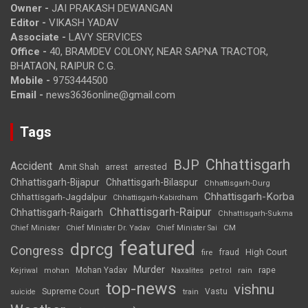
Owner -
JAI PRAKASH DEWANGAN
Editor -
VIKASH YADAV
Associate -
LAVY SERVICES
Office -
40, BRAMDEV COLONY, NEAR SAPNA TRACTOR,
BHATAON, RAIPUR C.G.
Mobile -
9753444500
Email -
news3636online@gmail.com
Tags
Chhattisgarh
BJP
Accident
Amit Shah
arrested
arrest
Chhattisgarh-Bijapur
Chhattisgarh-Bilaspur
Chhattisgarh-Durg
Chhattisgarh-Korba
Chhattisgarh-Jagdalpur
Chhattisgarh-Kabirdham
Chhattisgarh-Raipur
Chhattisgarh-Raigarh
Chhattisgarh-Sukma
CM
Chief Minister
Chief Minister Dr. Yadav
Chief Minister Sai
featured
dprcg
Congress
High Court
fire
fraud
Murder
rape
Mohan Yadav
Naxalites
rain
Kejriwal
mohan
petrol
top-news
vishnu
Supreme Court
Vastu
suicide
train