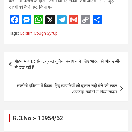
करेगी कि फरारी के दौरान उसने किनसे संपर्क किया और मामले से जुड़े
साक्ष्यों को कैसे नष्ट किया गया।
F
M
W
X
T
G
C
S
a
es
h
el
m
o
h
Tags:
Coldrif' Cough Syrup
ce
se
at
e
ail
py
ar
b
n
s
gr
Li
e
o
g
A
a
n
Post
मोहन भागवत: संकटग्रस्त दुनिया समाधान के लिए भारत की ओर उम्मीद
o
er
p
m
k
navigation
से देख रही है
k
p
तब्लीगी इज्तिमा में विवाद: हिंदू व्यापारियों को दुकान नहीं देने की खबर
अफवाह, कमेटी ने किया खंडन
R.O.No :- 13954/62