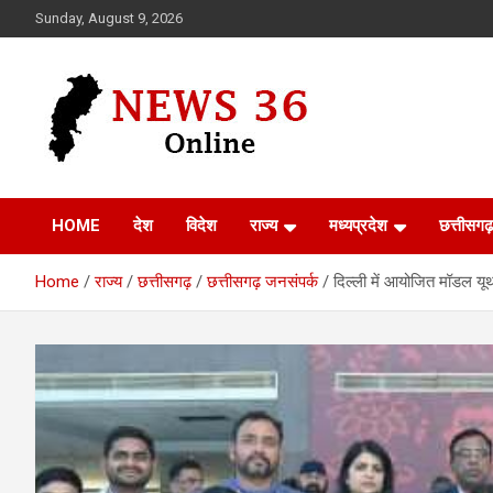
Skip
Sunday, August 9, 2026
to
content
Voice of 36garh
News 36
HOME
देश
विदेश
राज्य
मध्यप्रदेश
छत्तीसगढ़
Home
राज्य
छत्तीसगढ़
छत्तीसगढ़ जनसंपर्क
दिल्ली में आयोजित मॉडल यूथ 