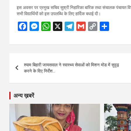
इस अवसर पर प्रमुख सचिव सुश्री निहारिका बारिक तथा संचालक पंचायत विभाग स
सभी विद्यार्थियों को इस उपलब्धि के लिए हार्दिक बधाई दी।
F
M
W
X
T
G
C
S
a
es
h
el
m
o
h
ce
se
at
e
ail
py
ar
b
n
s
gr
Li
e
Post
o
g
A
a
n
श्याम बिहारी जायसवाल ने स्वास्थ्य सेवाओं को मिशन मोड में सुदृढ़
navigation
o
er
p
m
k
करने के दिए निर्देश…
k
p
अन्य ख़बरें