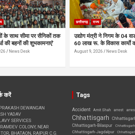
्य
छत्तीसगढ़
राज्य
गों के साथ सीमा पर सैनिकों तक
उद्योग मंत्री ने निगम के 04 वार्
र्धा की बहनों की शुभकामनाएं’
60 लाख रू. के विकास कार्याे 
026
News Desk
August 9, 2026
News Desk
क करें
Tags
 PRAKASH DEWANGAN
Accident
Amit Shah
arre
arrest
SH YADAV
Chhattisgarh
Chhattisgar
LAVY SERVICES
Chhattisgarh-Bilaspur
Chhattisgar
BRAMDEV COLONY, NEAR
Chhattisgarh-Jagdalpur
Chhattisga
OR, BHATAON, RAIPUR C.G.