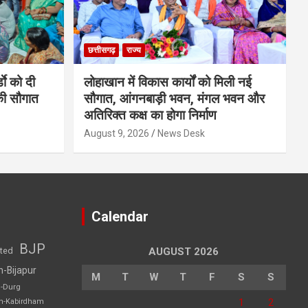
छत्तीसगढ़
राज्य
डाे को दी
लोहाखान में विकास कार्यों को मिली नई
की सौगात
सौगात, आंगनबाड़ी भवन, मंगल भवन और
अतिरिक्त कक्ष का होगा निर्माण
August 9, 2026
News Desk
Calendar
BJP
sted
AUGUST 2026
h-Bijapur
M
T
W
T
F
S
S
h-Durg
1
2
rh-Kabirdham