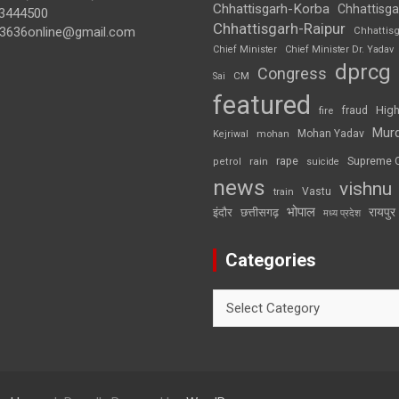
Chhattisgarh-Korba
Chhattisga
3444500
Chhattisgarh-Raipur
3636online@gmail.com
Chhattis
Chief Minister
Chief Minister Dr. Yadav
dprcg
Congress
CM
Sai
featured
High
fire
fraud
Mur
Mohan Yadav
Kejriwal
mohan
rape
Supreme 
rain
petrol
suicide
news
vishnu
Vastu
train
भोपाल
रायपुर
इंदौर
छत्तीसगढ़
मध्य प्रदेश
Categories
Categories