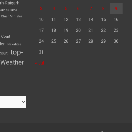
rh-Raigarh
3
4
5
6
7
8
9
garh-Sukma
Chief Minister
10
11
12
13
14
15
16
17
18
19
20
21
22
23
 Court
24
25
26
27
28
29
30
der
Naxalites
top-
31
Court
Weather
« Jul