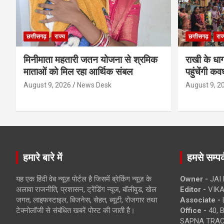
छत्तीसगढ़
राज्य
छत्तीसगढ़
राज
मिनीमाता महतारी जतन योजना से श्रमिक
राखी के धा
माताओं को मिल रहा आर्थिक संबल
पहुंचेंगी कव
August 9, 2026
News Desk
August 9, 2
हमारे बारे में
हमसे सम्पर्
यह एक हिंदी वेब न्यूज़ पोर्टल है जिसमें ब्रेकिंग न्यूज़ के
Owner -
JAI
अलावा राजनीति, प्रशासन, ट्रेंडिंग न्यूज, बॉलीवुड, खेल
Editor -
VIKA
जगत, लाइफस्टाइल, बिजनेस, सेहत, ब्यूटी, रोजगार तथा
Associate -
टेक्नोलॉजी से संबंधित खबरें पोस्ट की जाती है।
Office -
40, 
SAPNA TRACT