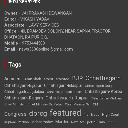
हमसे सम्पर्क करें
Owner -
JAI PRAKASH DEWANGAN
Editor -
VIKASH YADAV
Associate -
LAVY SERVICES
Office -
40, BRAMDEV COLONY, NEAR SAPNA TRACTOR,
BHATAON, RAIPUR C.G.
Mobile -
9753444500
Email -
news3636online@gmail.com
Tags
Chhattisgarh
BJP
Accident
Amit Shah
arrested
arrest
Chhattisgarh-Bijapur
Chhattisgarh-Bilaspur
Chhattisgarh-Durg
Chhattisgarh-Korba
Chhattisgarh-Jagdalpur
Chhattisgarh-Kabirdham
Chhattisgarh-Raipur
Chhattisgarh-Raigarh
Chhattisgarh-Sukma
CM
Chief Minister
Chief Minister Dr. Yadav
Chief Minister Sai
featured
dprcg
Congress
High Court
fire
fraud
Murder
rape
Mohan Yadav
Naxalites
rain
Kejriwal
mohan
petrol