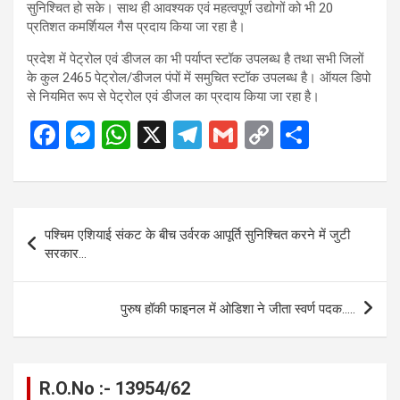
सुनिश्चित हो सके। साथ ही आवश्यक एवं महत्वपूर्ण उद्योगों को भी 20
प्रतिशत कमर्शियल गैस प्रदाय किया जा रहा है।
प्रदेश में पेट्रोल एवं डीजल का भी पर्याप्त स्टॉक उपलब्ध है तथा सभी जिलों
के कुल 2465 पेट्रोल/डीजल पंपों में समुचित स्टॉक उपलब्ध है। ऑयल डिपो
से नियमित रूप से पेट्रोल एवं डीजल का प्रदाय किया जा रहा है।
F
M
W
X
T
G
C
S
a
es
h
el
m
o
h
ce
se
at
e
ail
py
ar
b
n
s
gr
Li
e
Post
पश्चिम एशियाई संकट के बीच उर्वरक आपूर्ति सुनिश्चित करने में जुटी
o
g
A
a
n
navigation
सरकार…
o
er
p
m
k
k
p
पुरुष हॉकी फाइनल में ओडिशा ने जीता स्वर्ण पदक…..
R.O.No :- 13954/62