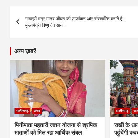
b
n
s
gr
Li
e
Post
o
g
A
a
n
गायत्री मंत्र मानव जीवन को ऊर्जावान और संस्कारित बनाते हैं :
navigation
o
er
p
m
k
मुख्यमंत्री विष्णु देव साय…
k
p
अन्य ख़बरें
छत्तीसगढ़
राज्य
छत्तीसगढ़
राज
मिनीमाता महतारी जतन योजना से श्रमिक
राखी के धा
माताओं को मिल रहा आर्थिक संबल
पहुंचेंगी कव