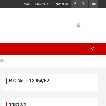
Home
About Us
Contact Us
यादव…..
R.O.No :- 13954/62
13817/2