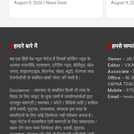
August 9, 2026
News Desk
August 9, 2
हमारे बारे में
हमसे सम्पर्
यह एक हिंदी वेब न्यूज़ पोर्टल है जिसमें ब्रेकिंग न्यूज़ के
Owner -
JAI
अलावा राजनीति, प्रशासन, ट्रेंडिंग न्यूज, बॉलीवुड, खेल
Editor -
VIKA
जगत, लाइफस्टाइल, बिजनेस, सेहत, ब्यूटी, रोजगार तथा
Associate -
टेक्नोलॉजी से संबंधित खबरें पोस्ट की जाती है।
Office -
40, 
SAPNA TRACT
Disclaimer - समाचार से सम्बंधित किसी भी तरह के
Mobile -
975
विवाद के लिए साइट के कुछ तत्वों में उपयोगकर्ताओं द्वारा
Email -
news
प्रस्तुत सामग्री ( समाचार / फोटो / विडियो आदि ) शामिल
होगी स्वामी, मुद्रक, प्रकाशक, संपादक इस तरह के
सामग्रियों के लिए कोई ज़िम्मेदार नहीं स्वीकार करता है।
न्यूज़ पोर्टल में प्रकाशित ऐसी सामग्री के लिए संवाददाता /
खबर देने वाला स्वयं जिम्मेदार होगा, स्वामी, मुद्रक,