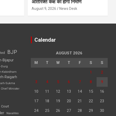
अतिरिक्त कक्ष का होगा निर्माण
August 9, 2026
News Desk
Calendar
BJP
sted
AUGUST 2026
h-Bijapur
M
T
W
T
F
S
S
h-Durg
1
2
rh-Kabirdham
rh-Raigarh
3
4
5
6
7
8
9
garh-Sukma
Chief Minister
10
11
12
13
14
15
16
17
18
19
20
21
22
23
 Court
24
25
26
27
28
29
30
der
Naxalites