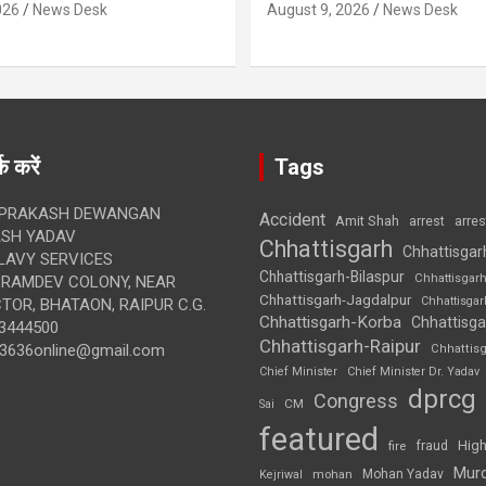
026
News Desk
August 9, 2026
News Desk
क करें
Tags
 PRAKASH DEWANGAN
Accident
Amit Shah
arre
arrest
SH YADAV
Chhattisgarh
Chhattisgar
LAVY SERVICES
Chhattisgarh-Bilaspur
Chhattisgar
BRAMDEV COLONY, NEAR
Chhattisgarh-Jagdalpur
Chhattisga
OR, BHATAON, RAIPUR C.G.
Chhattisgarh-Korba
Chhattisga
3444500
Chhattisgarh-Raipur
3636online@gmail.com
Chhattis
Chief Minister
Chief Minister Dr. Yadav
dprcg
Congress
CM
Sai
featured
High
fire
fraud
Mur
Mohan Yadav
Kejriwal
mohan