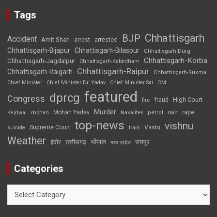
Tags
Chhattisgarh
BJP
Accident
Amit Shah
arrested
arrest
Chhattisgarh-Bijapur
Chhattisgarh-Bilaspur
Chhattisgarh-Durg
Chhattisgarh-Korba
Chhattisgarh-Jagdalpur
Chhattisgarh-Kabirdham
Chhattisgarh-Raipur
Chhattisgarh-Raigarh
Chhattisgarh-Sukma
CM
Chief Minister
Chief Minister Dr. Yadav
Chief Minister Sai
featured
dprcg
Congress
High Court
fire
fraud
Murder
rape
Mohan Yadav
Naxalites
rain
Kejriwal
mohan
petrol
top-news
vishnu
Supreme Court
Vastu
suicide
train
Weather
भोपाल
रायपुर
इंदौर
छत्तीसगढ़
मध्य प्रदेश
Categories
Categories