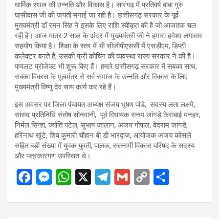
धार्मिक स्थल की उन्नति और विकास है। सारंगढ़ में प्रतिवर्ष बाबा गुरु
घासीदास जी की जयंती मनाई जा रही है। छत्तीसगढ़ सरकार के पूर्व
मुख्यमंत्री डॉ रमन सिंह ने इसके लिए राशि स्वीकृत की है जो आजतक चल
रही है। आज मात्र 2 साल के अंदर में मुख्यमंत्री जी ने हमारा हमेशा लगातार
सहयोग किया है। शिक्षा के स्तर में भी सीजीपीएससी में एसडीएम, डिप्टी
कलेक्टर बनते हैं, उसकी फ्री कोचिंग की व्यवस्था राज्य सरकार ने की है।
पायलट प्रोजेक्ट भी शुरू किए हैं। हमारे छत्तीसगढ़ सरकार में सबका साथ,
सबका विकास के मूलमंत्र से सर्व समाज के उन्नति और विकास के लिए
मुख्यमंत्री विष्णु देव साय कार्य कर रहे हैं।
इस अवसर पर जिला पंचायत अध्यक्ष संजय भूषण पांडे, सदस्य लता लक्षमे,
सांसद प्रतिनिधि संतोष सोनवानी, पूर्व विधायक सनम जांगड़े केराबाई मनहर,
निर्मल सिन्हा, ज्योति पटेल, सुभाष जालान, अजय गोपाल, वेदराम जांगडे,
हरिनाथ खूंटे, शिव कुमारी चौहान बी डी भारद्वाज, आयोजक अजय कोसले
सहित बड़ी संख्या में युवक युवती, पालक, सतनामी विकास परिषद के सदस्य
और पत्रकारगण उपस्थित थे।
F
M
W
X
T
G
C
S
a
es
h
el
m
o
h
ce
se
at
e
ail
py
ar