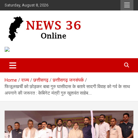
Skip
Saturday, August 8, 2026
to
content
Voice of 36garh
News 36
Home
राज्य
छत्तीसगढ़
छत्तीसगढ़ जनसंपर्क
फिजूलखर्ची को छोड़कर बाबा गुरु घासीदास के बताये सादगी विवाह को गर्व के साथ
अपनाने की जरूरत : केबिनेट मंत्री गुरु खुशवंत साहेब….