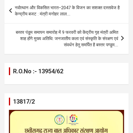
b
n
s
gr
Li
e
Post
नवोत्थान और विकसित भारत–2047 के विजन का सशक्त दस्तावेज है
o
g
A
a
n
navigation
केन्द्रीय बजट : मंत्री मनोहर लाल….
o
er
p
m
k
k
p
बस्तर पंडुम समापन समारोह में 9 फरवरी को केंद्रीय गृह मंत्री अमित
शाह होंगे मुख्य अतिथि: जनजातीय कला एवं संस्कृति के संरक्षण एवं
संवर्धन हेतु समर्पित है बस्तर पण्डुम….
R.O.No :- 13954/62
13817/2