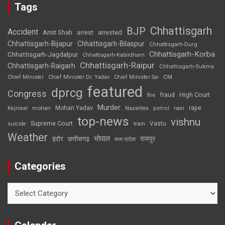
Tags
Chhattisgarh
BJP
Accident
Amit Shah
arrested
arrest
Chhattisgarh-Bijapur
Chhattisgarh-Bilaspur
Chhattisgarh-Durg
Chhattisgarh-Korba
Chhattisgarh-Jagdalpur
Chhattisgarh-Kabirdham
Chhattisgarh-Raipur
Chhattisgarh-Raigarh
Chhattisgarh-Sukma
CM
Chief Minister
Chief Minister Dr. Yadav
Chief Minister Sai
featured
dprcg
Congress
High Court
fire
fraud
Murder
rape
Mohan Yadav
Naxalites
rain
Kejriwal
mohan
petrol
top-news
vishnu
Supreme Court
Vastu
suicide
train
Weather
भोपाल
रायपुर
इंदौर
छत्तीसगढ़
मध्य प्रदेश
Categories
Categories