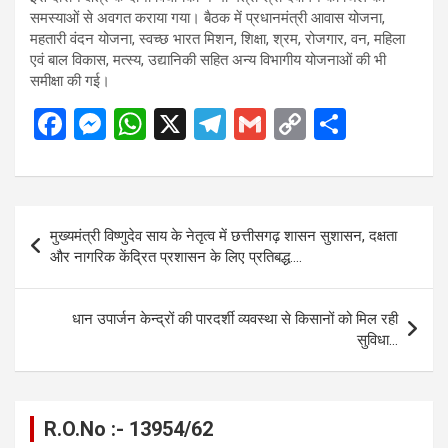
समस्याओं से अवगत कराया गया। बैठक में प्रधानमंत्री आवास योजना,
महतारी वंदन योजना, स्वच्छ भारत मिशन, शिक्षा, श्रम, रोजगार, वन, महिला
एवं बाल विकास, मत्स्य, उद्यानिकी सहित अन्य विभागीय योजनाओं की भी
समीक्षा की गई।
F
M
W
X
T
G
C
S
a
es
h
el
m
o
h
ce
se
at
e
ail
py
ar
b
n
s
gr
Li
e
Post
मुख्यमंत्री विष्णुदेव साय के नेतृत्व में छत्तीसगढ़ शासन सुशासन, दक्षता
o
g
A
a
n
navigation
और नागरिक केंद्रित प्रशासन के लिए प्रतिबद्ध….
o
er
p
m
k
k
p
धान उपार्जन केन्द्रों की पारदर्शी व्यवस्था से किसानों को मिल रही
सुविधा…
R.O.No :- 13954/62