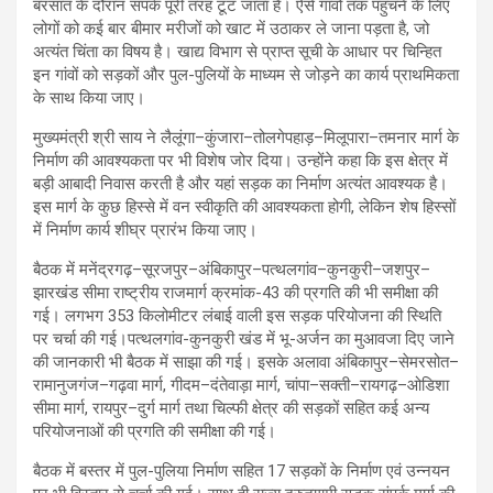
बरसात के दौरान संपर्क पूरी तरह टूट जाता है। ऐसे गांवों तक पहुंचने के लिए
लोगों को कई बार बीमार मरीजों को खाट में उठाकर ले जाना पड़ता है, जो
अत्यंत चिंता का विषय है। खाद्य विभाग से प्राप्त सूची के आधार पर चिन्हित
इन गांवों को सड़कों और पुल-पुलियों के माध्यम से जोड़ने का कार्य प्राथमिकता
के साथ किया जाए।
मुख्यमंत्री श्री साय ने लैलूंगा–कुंजारा–तोलगेपहाड़–मिलूपारा–तमनार मार्ग के
निर्माण की आवश्यकता पर भी विशेष जोर दिया। उन्होंने कहा कि इस क्षेत्र में
बड़ी आबादी निवास करती है और यहां सड़क का निर्माण अत्यंत आवश्यक है।
इस मार्ग के कुछ हिस्से में वन स्वीकृति की आवश्यकता होगी, लेकिन शेष हिस्सों
में निर्माण कार्य शीघ्र प्रारंभ किया जाए।
बैठक में मनेंद्रगढ़–सूरजपुर–अंबिकापुर–पत्थलगांव–कुनकुरी–जशपुर–
झारखंड सीमा राष्ट्रीय राजमार्ग क्रमांक-43 की प्रगति की भी समीक्षा की
गई। लगभग 353 किलोमीटर लंबाई वाली इस सड़क परियोजना की स्थिति
पर चर्चा की गई।पत्थलगांव-कुनकुरी खंड में भू-अर्जन का मुआवजा दिए जाने
की जानकारी भी बैठक में साझा की गई। इसके अलावा अंबिकापुर–सेमरसोत–
रामानुजगंज–गढ़वा मार्ग, गीदम–दंतेवाड़ा मार्ग, चांपा–सक्ती–रायगढ़–ओडिशा
सीमा मार्ग, रायपुर–दुर्ग मार्ग तथा चिल्फी क्षेत्र की सड़कों सहित कई अन्य
परियोजनाओं की प्रगति की समीक्षा की गई।
बैठक में बस्तर में पुल-पुलिया निर्माण सहित 17 सड़कों के निर्माण एवं उन्नयन