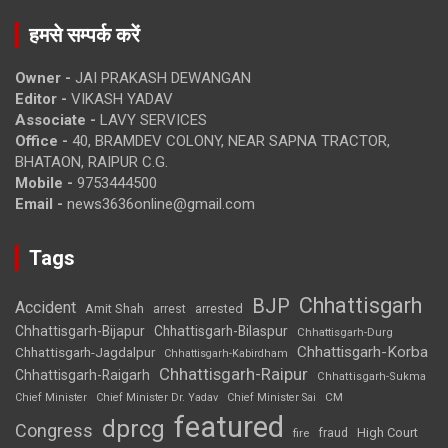
हमसे सम्पर्क करें
Owner -
JAI PRAKASH DEWANGAN
Editor -
VIKASH YADAV
Associate -
LAVY SERVICES
Office -
40, BRAMDEV COLONY, NEAR SAPNA TRACTOR,
BHATAON, RAIPUR C.G.
Mobile -
9753444500
Email -
news3636online@gmail.com
Tags
Chhattisgarh
BJP
Accident
Amit Shah
arrested
arrest
Chhattisgarh-Bijapur
Chhattisgarh-Bilaspur
Chhattisgarh-Durg
Chhattisgarh-Korba
Chhattisgarh-Jagdalpur
Chhattisgarh-Kabirdham
Chhattisgarh-Raipur
Chhattisgarh-Raigarh
Chhattisgarh-Sukma
CM
Chief Minister
Chief Minister Dr. Yadav
Chief Minister Sai
featured
dprcg
Congress
High Court
fire
fraud