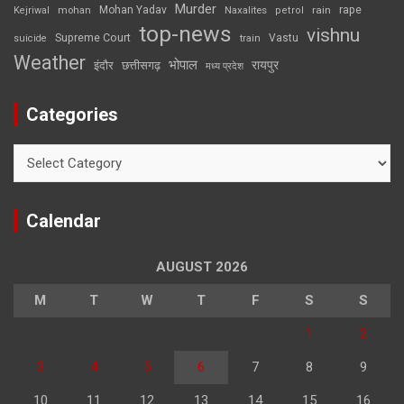
Murder
rape
Mohan Yadav
Naxalites
rain
Kejriwal
mohan
petrol
top-news
vishnu
Supreme Court
Vastu
suicide
train
Weather
भोपाल
रायपुर
इंदौर
छत्तीसगढ़
मध्य प्रदेश
Categories
Categories
Calendar
AUGUST 2026
M
T
W
T
F
S
S
1
2
3
4
5
6
7
8
9
10
11
12
13
14
15
16