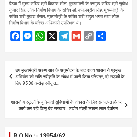
बैठक में मुख्य सचिव श्री विकास शील, मुख्यमंत्री के प्रमुख सचिव श्री सुबोध
कुमार सिंह, लोक निर्माण विभाग के सचिव डॉ. कमलप्रीत सिंह, मुख्यमंत्री के
सचिव श्री मुकेश बंसल, मुख्यमंत्री के सचिव श्री राहुल भगत तथा लोक
निर्माण विभाग के वरिष्ठ अधिकारी उपस्थित थे।
F
M
W
X
T
G
C
S
a
es
h
el
m
o
h
ce
se
at
e
ail
py
ar
b
n
s
gr
Li
e
Post
उप मुख्यमंत्री अरुण साव के अनुमोदन के बाद राज्य शासन ने प्रमुख
o
g
A
a
n
navigation
अभियंता को राशि स्वीकृति के संबंध में जारी किया परिपत्र, दो सड़कों के
o
er
p
m
k
लिए 95.36 करोड़ स्वीकृत….
k
p
शासकीय स्कूलों के बुनियादी सुविधाओं के विकास के लिए संकल्पित होकर
कार्य कर रही विष्णु देव सरकार : उद्योग मंत्री लखन लाल देवांगन….
R.O.No :- 13954/62