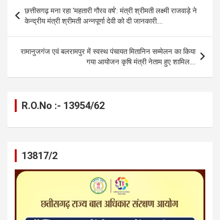
b
n
s
gr
Li
e
Post
छत्तीसगढ़ मना रहा ‘महतारी गौरव वर्ष’: मंत्री श्रीमती लक्ष्मी राजवाड़े ने
o
g
A
a
n
navigation
केन्द्रीय मंत्री श्रीमती अन्नपूर्णा देवी को दी जानकारी….
o
er
p
m
k
k
p
रामानुजगंज एवं बलरामपुर में स्वस्थ पंचायत मितानिन सम्मेलन का किया
गया आयोजन कृषि मंत्री नेताम हुए शामिल….
R.O.No :- 13954/62
13817/2