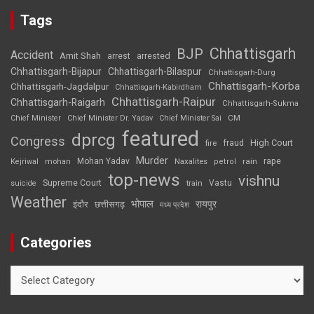
Tags
Chhattisgarh
BJP
Accident
Amit Shah
arrested
arrest
Chhattisgarh-Bijapur
Chhattisgarh-Bilaspur
Chhattisgarh-Durg
Chhattisgarh-Korba
Chhattisgarh-Jagdalpur
Chhattisgarh-Kabirdham
Chhattisgarh-Raipur
Chhattisgarh-Raigarh
Chhattisgarh-Sukma
CM
Chief Minister
Chief Minister Dr. Yadav
Chief Minister Sai
featured
dprcg
Congress
High Court
fire
fraud
Murder
rape
Mohan Yadav
Naxalites
rain
Kejriwal
mohan
petrol
top-news
vishnu
Supreme Court
Vastu
suicide
train
Weather
भोपाल
रायपुर
इंदौर
छत्तीसगढ़
मध्य प्रदेश
Categories
Categories