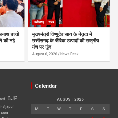
छत्तीसगढ़
राज्य
 अनाथ बच्चों
मुख्यमंत्री विष्णुदेव साय के नेतृत्व में
ने की नई
छत्तीसगढ़ के जैविक उत्पादों की राष्ट्रीय
मंच पर गूंज
August 6, 2026
News Desk
Calendar
BJP
sted
AUGUST 2026
h-Bijapur
M
T
W
T
F
S
S
h-Durg