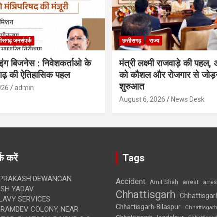
तीसगढ़ जनसंपर्क
छत्तीसगढ़
राज्य
ग बिजनेस : निवेशकर्ताओ के
मंत्री लक्ष्मी राजवाड़े की पहल,
सगढ़ की ऐतिहासिक पहल
को कौशल और रोजगार से जोड़
शुरुआत
026
admin
August 6, 2026
News Desk
क करें
Tags
 PRAKASH DEWANGAN
Accident
Amit Shah
arre
arrest
SH YADAV
Chhattisgarh
Chhattisgar
LAVY SERVICES
Chhattisgarh-Bilaspur
Chhattisgar
BRAMDEV COLONY, NEAR
Chhattisgarh-Jagdalpur