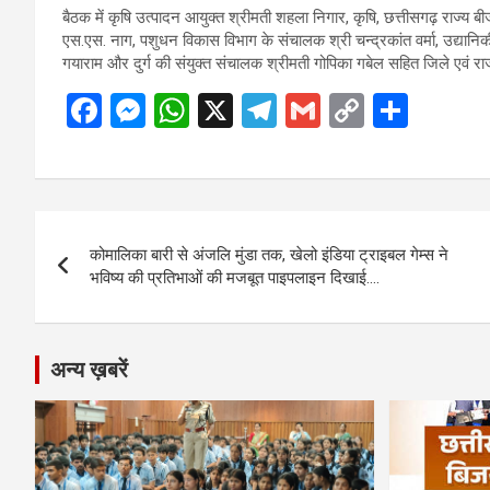
बैठक में कृषि उत्पादन आयुक्त श्रीमती शहला निगार, कृषि, छत्तीसगढ़ राज्य
एस.एस. नाग, पशुधन विकास विभाग के संचालक श्री चन्द्रकांत वर्मा, उद्यानिक
गयाराम और दुर्ग की संयुक्त संचालक श्रीमती गोपिका गबेल सहित जिले एवं र
F
M
W
X
T
G
C
S
a
es
h
el
m
o
h
ce
se
at
e
ail
py
ar
b
n
s
gr
Li
e
Post
o
g
A
a
n
कोमालिका बारी से अंजलि मुंडा तक, खेलो इंडिया ट्राइबल गेम्स ने
navigation
o
er
p
m
k
भविष्य की प्रतिभाओं की मजबूत पाइपलाइन दिखाई….
k
p
अन्य ख़बरें