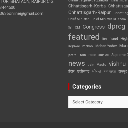
Chhattisga
OR, BHATAON, RAIPUR C.G.
Chhattisgarh-Korba
Chhattisga
3444500
Chhattisgarh-Raipur
3636online@gmail.com
Chhattis
Chief Minister
Chief Minister Dr. Yadav
dprcg
Congress
CM
Sai
featured
High
fire
fraud
Mur
Mohan Yadav
Kejriwal
mohan
rape
Supreme 
rain
petrol
suicide
news
vishnu
Vastu
train
भोपाल
रायपुर
इंदौर
छत्तीसगढ़
मध्य प्रदेश
Categories
Categories