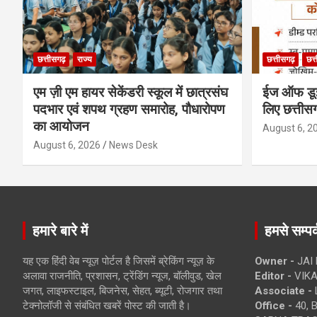
छत्तीसगढ़
राज्य
छत्तीसगढ़
छत्
एम ज़ी एम हायर सेकेंडरी स्कूल में छात्रसंघ
ईज ऑफ डूइं
पदभार एवं शपथ ग्रहण समारोह, पौधारोपण
लिए छत्ती
का आयोजन
August 6, 2
August 6, 2026
News Desk
हमारे बारे में
हमसे सम्पर्
यह एक हिंदी वेब न्यूज़ पोर्टल है जिसमें ब्रेकिंग न्यूज़ के
Owner -
JAI
अलावा राजनीति, प्रशासन, ट्रेंडिंग न्यूज, बॉलीवुड, खेल
Editor -
VIKA
जगत, लाइफस्टाइल, बिजनेस, सेहत, ब्यूटी, रोजगार तथा
Associate -
टेक्नोलॉजी से संबंधित खबरें पोस्ट की जाती है।
Office -
40, 