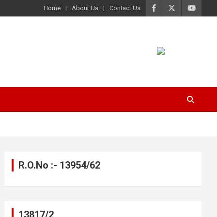
Home
About Us
Contact Us
R.O.No :- 13954/62
13817/2