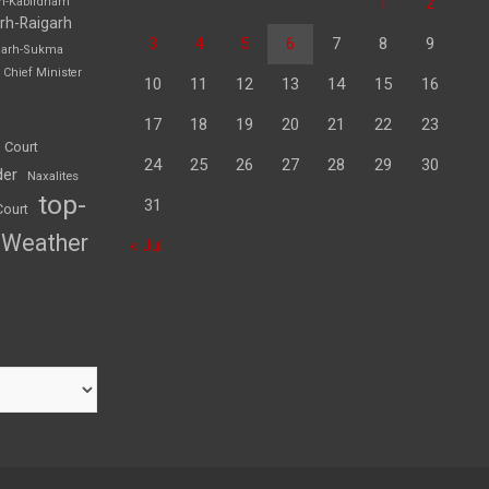
1
2
rh-Kabirdham
rh-Raigarh
3
4
5
6
7
8
9
garh-Sukma
Chief Minister
10
11
12
13
14
15
16
17
18
19
20
21
22
23
 Court
24
25
26
27
28
29
30
der
Naxalites
top-
31
Court
Weather
« Jul