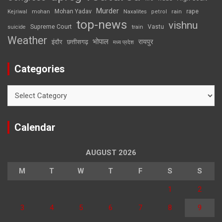
Murder
rape
Mohan Yadav
Naxalites
rain
Kejriwal
mohan
petrol
top-news
vishnu
Supreme Court
Vastu
suicide
train
Weather
भोपाल
रायपुर
इंदौर
छत्तीसगढ़
मध्य प्रदेश
Categories
Categories
Calendar
AUGUST 2026
M
T
W
T
F
S
S
1
2
3
4
5
6
7
8
9