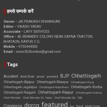
हमसे सम्पर्क करें
Owner -
JAI PRAKASH DEWANGAN
Editor -
VIKASH YADAV
Associate -
LAVY SERVICES
Office -
40, BRAMDEV COLONY, NEAR SAPNA TRACTOR,
BHATAON, RAIPUR C.G.
Mobile -
9753444500
Email -
news3636online@gmail.com
Tags
Chhattisgarh
BJP
Accident
Amit Shah
arrested
arrest
Chhattisgarh-Bijapur
Chhattisgarh-Bilaspur
Chhattisgarh-Durg
Chhattisgarh-Korba
Chhattisgarh-Jagdalpur
Chhattisgarh-Kabirdham
Chhattisgarh-Raipur
Chhattisgarh-Raigarh
Chhattisgarh-Sukma
CM
Chief Minister
Chief Minister Dr. Yadav
Chief Minister Sai
featured
dprcg
Congress
High Court
fire
fraud