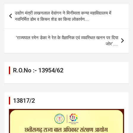
b
n
s
gr
Li
e
Post
उद्योग मंत्री लखनलाल देवांगन ने मिनीमाता कन्या महाविद्यालय में
o
g
A
a
n
navigation
नवनिर्मित डोम व किचन शेड का किया लोकार्पण…..
o
er
p
m
k
k
p
’राज्यपाल रमेन डेका ने रेत के वैज्ञानिक एवं व्यवस्थित खनन पर दिया
जोर’……
R.O.No :- 13954/62
13817/2