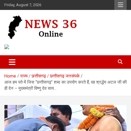
Skip
Friday, August 7, 2026
to
content
Voice of 36garh
News 36
Home
राज्य
छत्तीसगढ़
छत्तीसगढ़ जनसंपर्क
आज हम पते में जिस “छत्तीसगढ़” शब्द का उपयोग करते हैं, वह श्रद्धेय अटल जी की
ही देन – मुख्यमंत्री विष्णु देव साय…