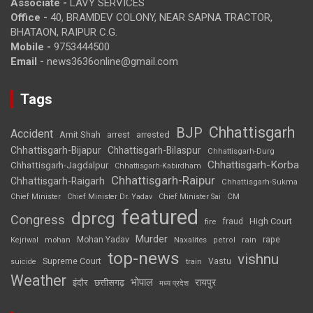
Associate -
LAVY SERVICES
Office -
40, BRAMDEV COLONY, NEAR SAPNA TRACTOR,
BHATAON, RAIPUR C.G.
Mobile -
9753444500
Email -
news3636online@gmail.com
Tags
Chhattisgarh
BJP
Accident
Amit Shah
arrested
arrest
Chhattisgarh-Bijapur
Chhattisgarh-Bilaspur
Chhattisgarh-Durg
Chhattisgarh-Korba
Chhattisgarh-Jagdalpur
Chhattisgarh-Kabirdham
Chhattisgarh-Raipur
Chhattisgarh-Raigarh
Chhattisgarh-Sukma
CM
Chief Minister
Chief Minister Dr. Yadav
Chief Minister Sai
featured
dprcg
Congress
High Court
fire
fraud
Murder
rape
Mohan Yadav
Naxalites
rain
Kejriwal
mohan
petrol
top-news
vishnu
Supreme Court
Vastu
suicide
train
Weather
भोपाल
रायपुर
इंदौर
छत्तीसगढ़
मध्य प्रदेश