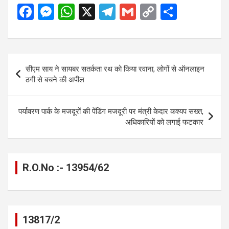
F
M
W
X
T
G
C
S
a
es
h
el
m
o
h
ce
se
at
e
ail
py
ar
b
n
s
gr
Li
e
Post
सीएम साय ने सायबर सतर्कता रथ को किया रवाना, लोगों से ऑनलाइन
o
g
A
a
n
navigation
ठगी से बचने की अपील
o
er
p
m
k
k
p
पर्यावरण पार्क के मजदूरों की पेंडिंग मजदूरी पर मंत्री केदार कश्यप सख्त,
अधिकारियों को लगाई फटकार
R.O.No :- 13954/62
13817/2