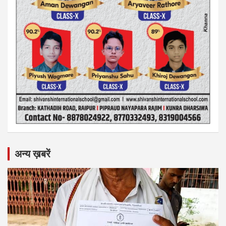
अन्य ख़बरें