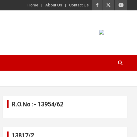
Home
About Us
Contact Us
R.O.No :- 13954/62
13817/2