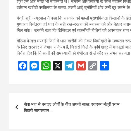
श्री एस आर भगत भी उपस्थित थे। उन्होंने अधिकारियों के साथ बैठकर स्थि
वर्तमान खरीदी प्रक्रिया के महत्व, उसमें आई चुनौतियों और उन्हें दूर करने के
मंत्री श्री अग्रवाल ने कहा कि सरकार की पहली प्राथमिकता किसानों के हितों क
गुणवत्ता नियंत्रण एवं धान के सही रख-रखाव की व्यवस्था को और बेहतर बन
मिल सके। उन्होंने कहा कि डिजिटल एवं तकनीकी विधियों को अपनाकर धान खरी
गौरेला पेन्ड्रा मरवाही जिले में धान खरीदी को लेकर जिम्मेदारी के उच्चतम 
के लिए सरकार व विभाग सक्रिय है, जिससे जिले के कृषि क्षेत्र में मजबूती आए
निर्देश दिए कि किसानों की समस्याओं को गंभीरता से लें और हर संभव सहायता 
F
M
W
X
T
G
C
S
a
es
h
el
m
o
h
ce
se
at
e
ail
py
ar
b
n
s
gr
Li
e
Post
o
g
A
a
n
सेवा भाव से बनाइए लोगों के बीच अपनी साख: स्वास्थ्य मंत्री श्याम
navigation
o
er
p
m
k
बिहारी जायसवाल….
k
p