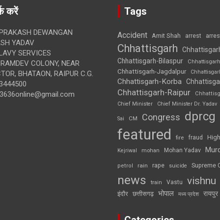
क करें
Tags
 PRAKASH DEWANGAN
Accident
Amit Shah
arre
arrest
SH YADAV
Chhattisgarh
Chhattisgar
LAVY SERVICES
Chhattisgarh-Bilaspur
Chhattisgar
BRAMDEV COLONY, NEAR
Chhattisgarh-Jagdalpur
Chhattisga
OR, BHATAON, RAIPUR C.G.
Chhattisgarh-Korba
Chhattisga
3444500
Chhattisgarh-Raipur
3636online@gmail.com
Chhattis
Chief Minister
Chief Minister Dr. Yadav
dprcg
Congress
CM
Sai
featured
High
fire
fraud
Mur
Mohan Yadav
Kejriwal
mohan
rape
Supreme 
rain
petrol
suicide
news
vishnu
Vastu
train
भोपाल
रायपुर
इंदौर
छत्तीसगढ़
मध्य प्रदेश
Categories