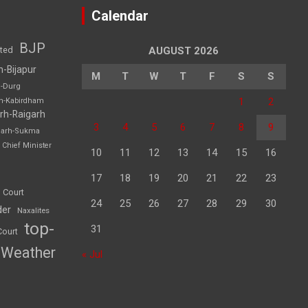
Calendar
BJP
sted
AUGUST 2026
h-Bijapur
M
T
W
T
F
S
S
h-Durg
1
2
rh-Kabirdham
rh-Raigarh
3
4
5
6
7
8
9
garh-Sukma
Chief Minister
10
11
12
13
14
15
16
17
18
19
20
21
22
23
 Court
24
25
26
27
28
29
30
der
Naxalites
top-
31
Court
Weather
« Jul