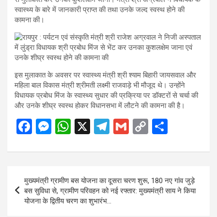
स्वास्थ्य के बारे में जानकारी प्राप्त की तथा उनके जल्द स्वस्थ होने की
कामना की।
इस मुलाकात के अवसर पर स्वास्थ्य मंत्री श्री श्याम बिहारी जायसवाल और
महिला बाल विकास मंत्री श्रीमती लक्ष्मी राजवाड़े भी मौजूद थे। उन्होंने
विधायक प्रबोध मिंज के स्वास्थ्य सुधार की प्रक्रिया पर डॉक्टरों से चर्चा की
और उनके शीघ्र स्वस्थ होकर विधानसभा में लौटने की कामना की है।
F
M
W
X
T
G
C
S
a
es
h
el
m
o
h
ce
se
at
e
ail
py
ar
b
n
s
gr
Li
e
Post
मुख्यमंत्री ग्रामीण बस योजना का दूसरा चरण शुरू, 180 नए गांव जुड़े
o
g
A
a
n
navigation
बस सुविधा से, ग्रामीण परिवहन को नई रफ्तार: मुख्यमंत्री साय ने किया
o
er
p
m
k
योजना के द्वितीय चरण का शुभारंभ…