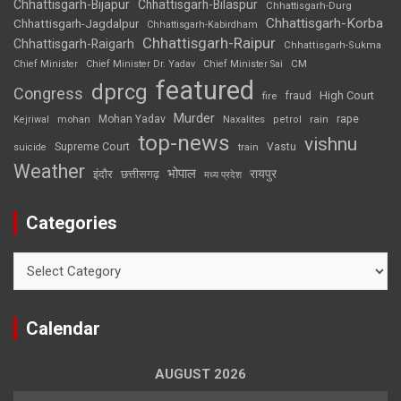
Chhattisgarh-Bijapur
Chhattisgarh-Bilaspur
Chhattisgarh-Durg
Chhattisgarh-Korba
Chhattisgarh-Jagdalpur
Chhattisgarh-Kabirdham
Chhattisgarh-Raipur
Chhattisgarh-Raigarh
Chhattisgarh-Sukma
CM
Chief Minister
Chief Minister Dr. Yadav
Chief Minister Sai
featured
dprcg
Congress
High Court
fire
fraud
Murder
rape
Mohan Yadav
Naxalites
rain
Kejriwal
mohan
petrol
top-news
vishnu
Supreme Court
Vastu
suicide
train
Weather
भोपाल
रायपुर
इंदौर
छत्तीसगढ़
मध्य प्रदेश
Categories
Categories
Calendar
AUGUST 2026