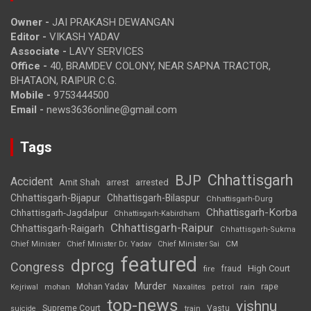
Owner -
JAI PRAKASH DEWANGAN
Editor -
VIKASH YADAV
Associate -
LAVY SERVICES
Office -
40, BRAMDEV COLONY, NEAR SAPNA TRACTOR,
BHATAON, RAIPUR C.G.
Mobile -
9753444500
Email -
news3636online@gmail.com
Tags
Chhattisgarh
BJP
Accident
Amit Shah
arrested
arrest
Chhattisgarh-Bijapur
Chhattisgarh-Bilaspur
Chhattisgarh-Durg
Chhattisgarh-Korba
Chhattisgarh-Jagdalpur
Chhattisgarh-Kabirdham
Chhattisgarh-Raipur
Chhattisgarh-Raigarh
Chhattisgarh-Sukma
CM
Chief Minister
Chief Minister Dr. Yadav
Chief Minister Sai
featured
dprcg
Congress
High Court
fire
fraud
Murder
rape
Mohan Yadav
Naxalites
rain
Kejriwal
mohan
petrol
top-news
vishnu
Supreme Court
Vastu
suicide
train