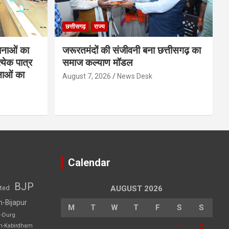
छत्तीसगढ़
राज्य
नाओं का
जरूरतमंदों की संजीवनी बना छत्तीसगढ़ का
्येक पात्र
समाज कल्याण मॉडल
नाओं का
August 7, 2026
News Desk
Calendar
BJP
sted
AUGUST 2026
h-Bijapur
M
T
W
T
F
S
S
h-Durg
1
2
rh-Kabirdham