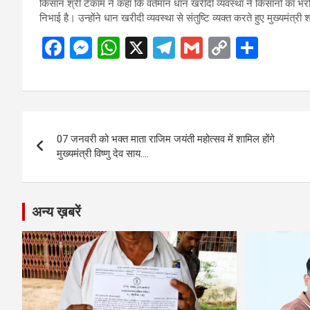
किसान श्री टेकाम ने कहा कि वर्तमान धान खरीदी व्यवस्था ने किसानों का भरो
निभाई है। उन्होंने धान खरीदी व्यवस्था से संतुष्टि व्यक्त करते हुए मुख्यमंत्री
F
M
W
X
T
G
C
S
a
es
h
el
m
o
h
ce
se
at
e
ail
py
ar
b
n
s
gr
Li
e
Post
o
g
A
a
n
07 जनवरी को भक्त माता राजिम जयंती महोत्सव में शामिल होंगे
navigation
o
er
p
m
k
मुख्यमंत्री विष्णु देव साय….
k
p
अन्य ख़बरें