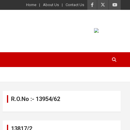
Home
About Us
Contact Us
R.O.No :- 13954/62
13817/2