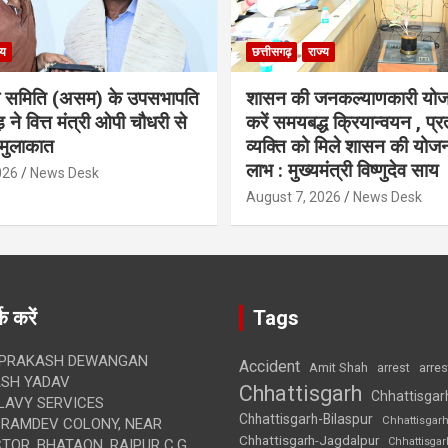
्य
छत्तीसगढ़
राज्य
ा समिति (असम) के उपसभापति
शासन की जनकल्याणकारी योज
 ने वित्त मंत्री ओपी चौधरी से
करें समयबद्ध क्रियान्वयन , प्रत
मुलाकात
व्यक्ति को मिले शासन की योज
लाभ : मुख्यमंत्री विष्णुदेव साय
026
News Desk
August 7, 2026
News Desk
क करें
Tags
 PRAKASH DEWANGAN
Accident
Amit Shah
arre
arrest
SH YADAV
Chhattisgarh
Chhattisgar
LAVY SERVICES
Chhattisgarh-Bilaspur
Chhattisgar
BRAMDEV COLONY, NEAR
Chhattisgarh-Jagdalpur
Chhattisga
OR, BHATAON, RAIPUR C.G.