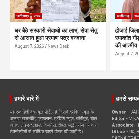
छत्तीसगढ़
राज्य
छत्तीसगढ़
राज
घर बैठे सरकारी सेवाओं का लाभ, सेवा सेतु
होजाई जिल
से आसान हुआ प्रमाण पत्र बनवाना
रमाकांत गौड़
की आत्मीय 
August 7, 2026
News Desk
August 7, 2
हमारे बारे में
हमसे सम्पर्
यह एक हिंदी वेब न्यूज़ पोर्टल है जिसमें ब्रेकिंग न्यूज़ के
Owner -
JAI
अलावा राजनीति, प्रशासन, ट्रेंडिंग न्यूज, बॉलीवुड, खेल
Editor -
VIKA
जगत, लाइफस्टाइल, बिजनेस, सेहत, ब्यूटी, रोजगार तथा
Associate -
टेक्नोलॉजी से संबंधित खबरें पोस्ट की जाती है।
Office -
40, 
SAPNA TRACT