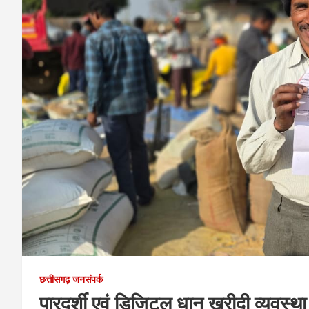
छत्तीसगढ़ जनसंपर्क
पारदर्शी एवं डिजिटल धान खरीदी व्यवस्था