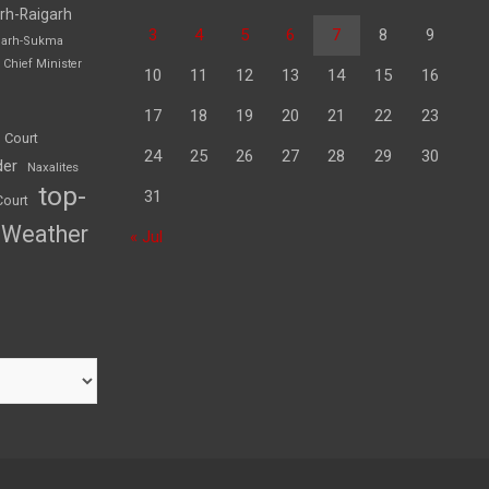
rh-Raigarh
3
4
5
6
7
8
9
garh-Sukma
Chief Minister
10
11
12
13
14
15
16
17
18
19
20
21
22
23
 Court
24
25
26
27
28
29
30
der
Naxalites
top-
31
Court
Weather
« Jul