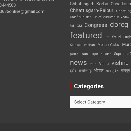
Chhattisgarh-Korba
Chhattisga
3444500
Chhattisgarh-Raipur
3636online@gmail.com
Chhattis
Chief Minister
Chief Minister Dr. Yadav
dprcg
Congress
CM
Sai
featured
High
fire
fraud
Mur
Mohan Yadav
Kejriwal
mohan
rape
Supreme 
rain
petrol
suicide
news
vishnu
Vastu
train
भोपाल
रायपुर
इंदौर
छत्तीसगढ़
मध्य प्रदेश
Categories
Categories