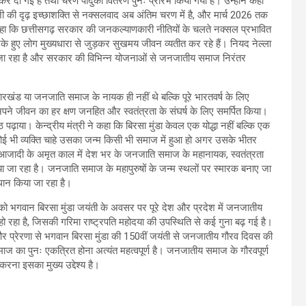
े कर दी गई है तथा चरण पादुका वितरण पुनः प्रारंभ किया गया है। उन्होंने कहा
ाह जी की दृढ़ इच्छाशक्ति से नक्सलवाद अब अंतिम चरण में है, और मार्च 2026 तक
ने कहा कि छत्तीसगढ़ सरकार की जनकल्याणकारी नीतियों के चलते नक्सल प्रभावित
 भटके हुए लोग मुख्यधारा से जुड़कर सुखमय जीवन व्यतीत कर रहे हैं। नियद नेल्ला
र किया जा रहा है और सरकार की विभिन्न योजनाओं से जनजातीय समाज निरंतर
ल झारखंड या जनजाति समाज के नायक ही नहीं थे बल्कि पूरे भारतवर्ष के लिए
 अपने जीवन का हर क्षण जनहित और स्वतंत्रता के संघर्ष के लिए समर्पित किया।
 पढ़ाया। केन्द्रीय मंत्री ने कहा कि बिरसा मुंडा केवल एक योद्धा नहीं बल्कि एक
ई भी व्यक्ति चाहे उसका जन्म किसी भी समाज में हुआ हो अगर उसके भीतर
आजादी के अमृत काल में देश भर के जनजाति समाज के महानायक, स्वतंत्रता
न दिया जा रहा है। जनजाति समाज के महापुरुषों के जन्म स्थलों पर स्मारक बनाए जा
थान किया जा रहा है।
को भगवान बिरसा मुंडा जयंती के अवसर पर पूरे देश और प्रदेश में जनजातीय
ो रहा है, जिसकी गरिमा राष्ट्रपति महोदया की उपस्थिति से कई गुना बढ़ गई है।
सों और प्रेरणा से भगवान बिरसा मुंडा की 150वीं जयंती से जनजातीय गौरव दिवस की
 का पुनः एकत्रित होना अत्यंत महत्वपूर्ण है। जनजातीय समाज के गौरवपूर्ण
रना इसका मुख्य उद्देश्य है।