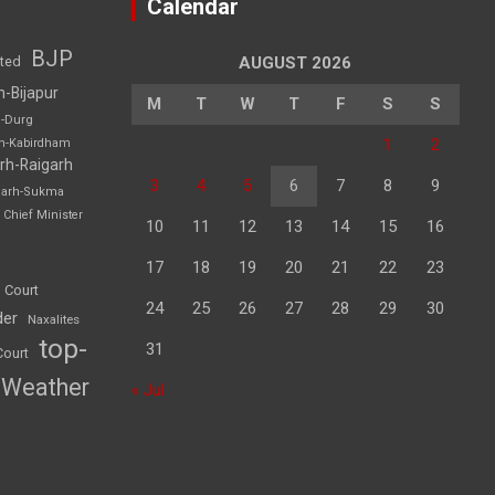
Calendar
BJP
sted
AUGUST 2026
h-Bijapur
M
T
W
T
F
S
S
h-Durg
1
2
rh-Kabirdham
rh-Raigarh
3
4
5
6
7
8
9
garh-Sukma
Chief Minister
10
11
12
13
14
15
16
17
18
19
20
21
22
23
 Court
24
25
26
27
28
29
30
der
Naxalites
top-
31
Court
Weather
« Jul