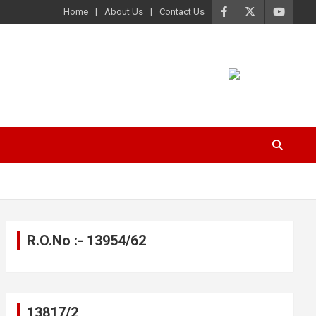
Home
About Us
Contact Us
R.O.No :- 13954/62
13817/2