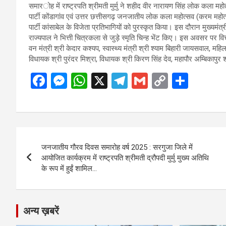
समारोह में राष्ट्रपति श्रीमती मुर्मु ने शहीद वीर नारायण सिंह लोक कला महोत्स
पार्टी कोंडागांव एवं उत्तर छत्तीसगढ़ जनजातीय लोक कला महोत्सव (करम महोत्स
पार्टी कांसाबेल के विजेता प्रतिभागियों को पुरस्कृत किया। इस दौरान मुख्यमंत
राज्यपाल ने भित्ती चित्रकला से जुड़े स्मृति चिन्ह भेंट किए। इस अवसर पर वित
वन मंत्री श्री केदार कश्यप, स्वास्थ्य मंत्री श्री श्याम बिहारी जायसवाल, महि
विधायक श्री पुरंदर मिश्रा, विधायक श्री किरण सिंह देव, महापौर अम्बिकापुर
F
M
W
X
T
G
C
S
a
es
h
el
m
o
h
ce
se
at
e
ail
py
ar
b
n
s
gr
Li
e
Post
o
g
A
a
n
जनजातीय गौरव दिवस समारोह वर्ष 2025 : सरगुजा जिले में
navigation
o
er
p
m
k
आयोजित कार्यक्रम में राष्ट्रपति श्रीमती द्रौपदी मुर्मु मुख्य अतिथि
के रूप में हुईं शामिल…
k
p
अन्य ख़बरें