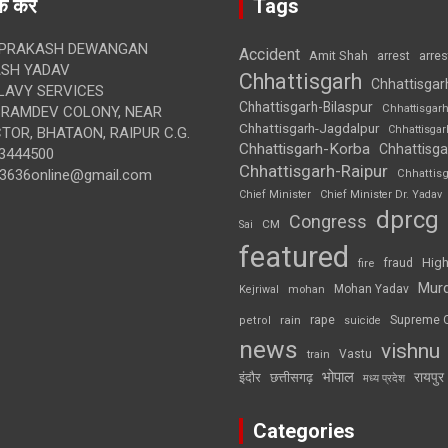
क करें
Tags
 PRAKASH DEWANGAN
Accident
Amit Shah
arre
arrest
SH YADAV
Chhattisgarh
Chhattisgar
LAVY SERVICES
Chhattisgarh-Bilaspur
Chhattisgar
BRAMDEV COLONY, NEAR
Chhattisgarh-Jagdalpur
Chhattisga
OR, BHATAON, RAIPUR C.G.
Chhattisgarh-Korba
Chhattisga
3444500
Chhattisgarh-Raipur
3636online@gmail.com
Chhattis
Chief Minister
Chief Minister Dr. Yadav
dprcg
Congress
CM
Sai
featured
High
fire
fraud
Mur
Mohan Yadav
Kejriwal
mohan
rape
Supreme 
rain
petrol
suicide
news
vishnu
Vastu
train
भोपाल
रायपुर
इंदौर
छत्तीसगढ़
मध्य प्रदेश
Categories