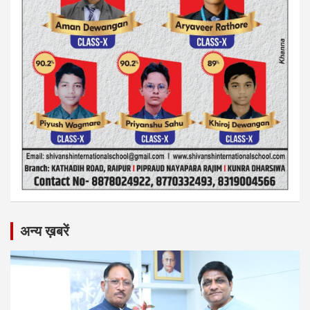
अन्य ख़बरें