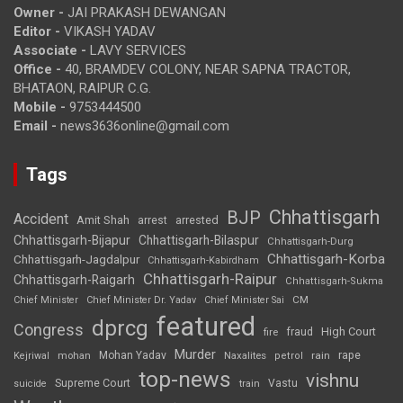
Owner -
JAI PRAKASH DEWANGAN
Editor -
VIKASH YADAV
Associate -
LAVY SERVICES
Office -
40, BRAMDEV COLONY, NEAR SAPNA TRACTOR,
BHATAON, RAIPUR C.G.
Mobile -
9753444500
Email -
news3636online@gmail.com
Tags
Chhattisgarh
BJP
Accident
Amit Shah
arrested
arrest
Chhattisgarh-Bijapur
Chhattisgarh-Bilaspur
Chhattisgarh-Durg
Chhattisgarh-Korba
Chhattisgarh-Jagdalpur
Chhattisgarh-Kabirdham
Chhattisgarh-Raipur
Chhattisgarh-Raigarh
Chhattisgarh-Sukma
CM
Chief Minister
Chief Minister Dr. Yadav
Chief Minister Sai
featured
dprcg
Congress
High Court
fire
fraud
Murder
rape
Mohan Yadav
Naxalites
rain
Kejriwal
mohan
petrol
top-news
vishnu
Supreme Court
Vastu
suicide
train