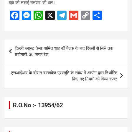
हक़ की लड़ाई तलवार-सी धार।
F
M
W
X
T
G
C
S
a
es
h
el
m
o
h
ce
se
at
e
ail
py
ar
b
n
s
gr
Li
e
Post
दिल्ली ब्लास्ट केस: अमित शाह की बैठक के बाद दिल्ली से MP तक
o
g
A
a
n
navigation
छापेमारी, 30 जगह रेड
o
er
p
m
k
k
p
एसआईआर के दौरान दस्तावेज प्रस्तुति के संबंध में आयोग द्वारा निर्धारित
किए गए नियमों को किया स्पष्ट
R.O.No :- 13954/62