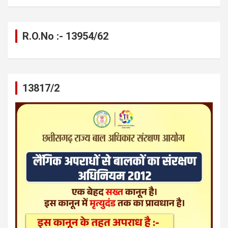
R.O.No :- 13954/62
13817/2