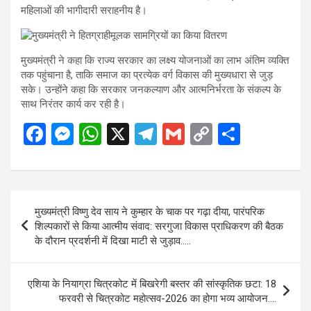
महिलाओं की भागीदारी सराहनीय है।
मुख्यमंत्री ने कहा कि राज्य सरकार का लक्ष्य योजनाओं का लाभ अंतिम व्यक्ति
तक पहुंचाना है, ताकि समाज का प्रत्येक वर्ग विकास की मुख्यधारा से जुड़
सके। उन्होंने कहा कि सरकार जनकल्याण और आत्मनिर्भरता के संकल्प के
साथ निरंतर कार्य कर रही है।
F
M
W
X
T
G
C
S
a
es
h
el
m
o
h
ce
se
at
e
ail
py
ar
b
n
s
gr
Li
e
Post
मुख्यमंत्री विष्णु देव साय ने कुम्हार के चाक पर गढ़ा दीया, पारंपरिक
o
g
A
a
n
navigation
शिल्पकारों से किया आत्मीय संवाद: सरगुजा विकास प्राधिकरण की बैठक
o
er
p
m
k
के दौरान प्रदर्शनी में दिखा माटी से जुड़ाव…..
k
p
एशिया के नियाग्रा चित्रकोट में बिखरेगी बस्तर की सांस्कृतिक छटा: 18
फरवरी से चित्रकोट महोत्सव-2026 का होगा भव्य आयोजन….