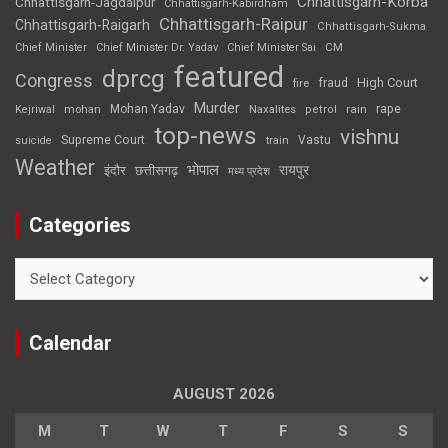
Chhattisgarh-Korba
Chhattisgarh-Jagdalpur
Chhattisgarh-Kabirdham
Chhattisgarh-Raipur
Chhattisgarh-Raigarh
Chhattisgarh-Sukma
CM
Chief Minister
Chief Minister Dr. Yadav
Chief Minister Sai
featured
dprcg
Congress
High Court
fire
fraud
Murder
rape
Mohan Yadav
Naxalites
rain
Kejriwal
mohan
petrol
top-news
vishnu
Supreme Court
Vastu
suicide
train
Weather
भोपाल
रायपुर
इंदौर
छत्तीसगढ़
मध्य प्रदेश
Categories
Categories
Calendar
AUGUST 2026
M
T
W
T
F
S
S