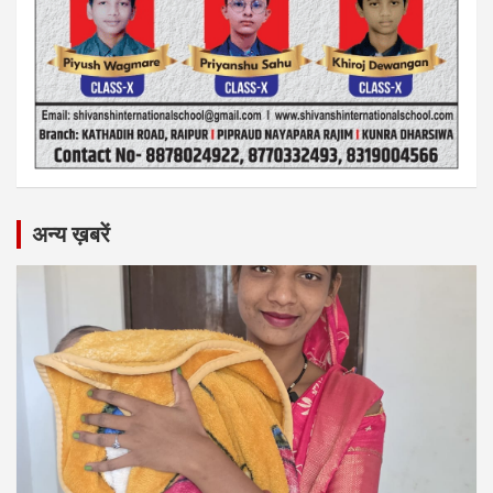
अन्य ख़बरें