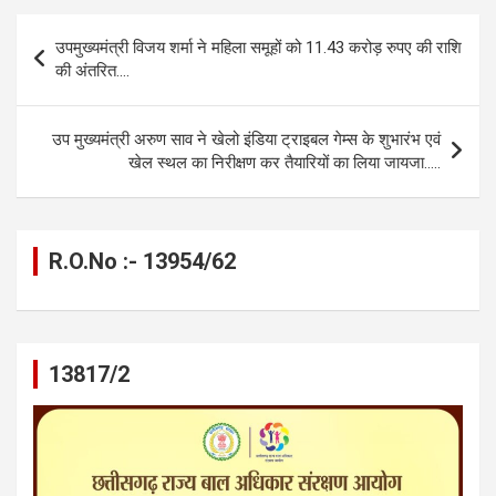
b
n
s
gr
Li
e
Post
उपमुख्यमंत्री विजय शर्मा ने महिला समूहों को 11.43 करोड़ रुपए की राशि
o
g
A
a
n
navigation
की अंतरित….
o
er
p
m
k
k
p
उप मुख्यमंत्री अरुण साव ने खेलो इंडिया ट्राइबल गेम्स के शुभारंभ एवं
खेल स्थल का निरीक्षण कर तैयारियों का लिया जायजा…..
R.O.No :- 13954/62
13817/2