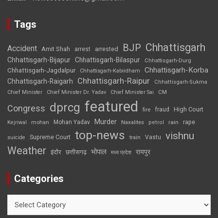
Tags
Chhattisgarh
BJP
Accident
Amit Shah
arrested
arrest
Chhattisgarh-Bijapur
Chhattisgarh-Bilaspur
Chhattisgarh-Durg
Chhattisgarh-Korba
Chhattisgarh-Jagdalpur
Chhattisgarh-Kabirdham
Chhattisgarh-Raipur
Chhattisgarh-Raigarh
Chhattisgarh-Sukma
CM
Chief Minister
Chief Minister Dr. Yadav
Chief Minister Sai
featured
dprcg
Congress
High Court
fire
fraud
Murder
rape
Mohan Yadav
Naxalites
rain
Kejriwal
mohan
petrol
top-news
vishnu
Supreme Court
Vastu
suicide
train
Weather
भोपाल
रायपुर
इंदौर
छत्तीसगढ़
मध्य प्रदेश
Categories
Categories