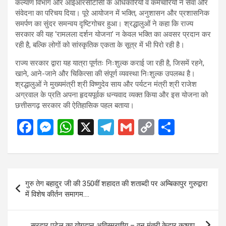
कल्याण विभाग और आईआरसीटीसी के अधिकारियों व कर्मचारियों ने सेवा और
संवेदना का परिचय दिया। पूरे आयोजन में भक्ति, अनुशासन और प्रशासनिक
समर्पण का सुंदर समन्वय दृष्टिगोचर हुआ। श्रद्धालुओं ने कहा कि राज्य
सरकार की यह ‘रामलला दर्शन योजना’ न केवल भक्ति का अवसर प्रदान कर
रही है, बल्कि लोगों को सांस्कृतिक एकता के सूत्र में भी पिरो रही है।
राज्य सरकार द्वारा यह यात्रा पूर्णतः निःशुल्क कराई जा रही है, जिसमें रहने,
खाने, आने-जाने और चिकित्सा की संपूर्ण व्यवस्था निःशुल्क उपलब्ध है।
श्रद्धालुओं ने मुख्यमंत्री श्री विष्णुदेव साय और पर्यटन मंत्री श्री राजेश
अग्रवाल के प्रति अपना हृदयपूर्वक धन्यवाद व्यक्त किया और इस योजना को
छत्तीसगढ़ सरकार की ऐतिहासिक पहल बताया।
F
M
W
X
T
G
C
S
a
es
h
el
m
o
h
ce
se
at
e
ail
py
ar
b
n
s
gr
Li
e
Post
गुरु तेग बहादुर जी की 350वीं शहादत की शताब्दी पर अम्बिकापुर गुरुद्वारा
o
g
A
a
n
navigation
में विशेष कीर्तन समागम….
o
er
p
m
k
k
p
सरदार पटेल का योगदान अविस्मरणीय – वन मंत्री केदार कश्यप….