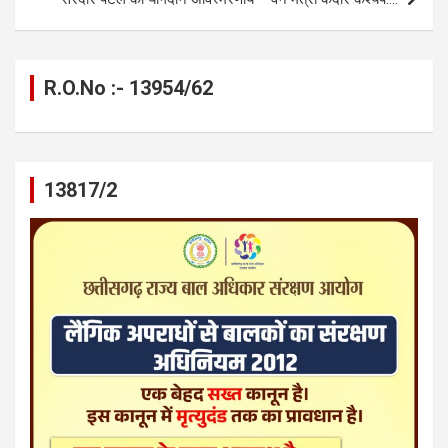
R.O.No :- 13954/62
13817/2