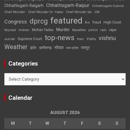
Chhattisgarh-Raipur
Chhattisgarh-Raigarh
Chhattisgarh-Sukma
CM
Chief Minister
Chief Minister Dr. Yadav
Chief Minister Sai
featured
dprcg
Congress
High Court
fire
fraud
Murder
rape
Mohan Yadav
Naxalites
rain
Kejriwal
mohan
petrol
top-news
vishnu
Supreme Court
Vastu
suicide
train
Weather
भोपाल
रायपुर
इंदौर
छत्तीसगढ़
मध्य प्रदेश
Categories
Categories
Calendar
AUGUST 2026
M
T
W
T
F
S
S