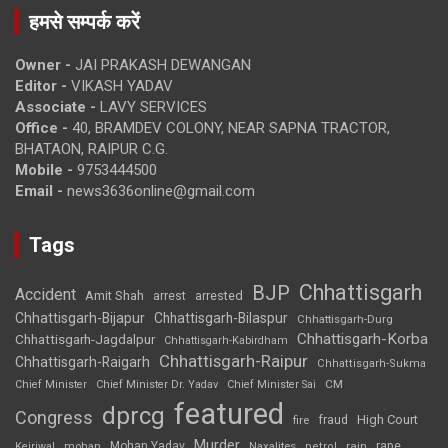
हमसे सम्पर्क करें
Owner -
JAI PRAKASH DEWANGAN
Editor -
VIKASH YADAV
Associate -
LAVY SERVICES
Office -
40, BRAMDEV COLONY, NEAR SAPNA TRACTOR,
BHATAON, RAIPUR C.G.
Mobile -
9753444500
Email -
news3636online@gmail.com
Tags
Chhattisgarh
BJP
Accident
Amit Shah
arrested
arrest
Chhattisgarh-Bijapur
Chhattisgarh-Bilaspur
Chhattisgarh-Durg
Chhattisgarh-Korba
Chhattisgarh-Jagdalpur
Chhattisgarh-Kabirdham
Chhattisgarh-Raipur
Chhattisgarh-Raigarh
Chhattisgarh-Sukma
CM
Chief Minister
Chief Minister Dr. Yadav
Chief Minister Sai
featured
dprcg
Congress
High Court
fire
fraud
Murder
rape
Mohan Yadav
Naxalites
rain
Kejriwal
mohan
petrol