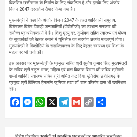
विकसित छत्तीसगढ़ के निर्माण के लिए संकल्पित है और इसके लिए अंजोर
विजन 2047 दस्तावेज़ तैयार किया गया है।
मुख्यमंत्री ने कहा कि अंजोर विजन 2047 के तहत आदिवासी समुदाय,
विशेषकर विशेष पिछड़ी जनजातियों (पीवीटीजी) का उत्थान सरकार की
सर्वोच्च प्राथमिकताओं में है। शिशु मृत्यु दर, कुपोषण सहित स्वास्थ्य एवं पोषण
के सूचकांकों को बेहतर बनाने में यूनिसेफ का सहयोग अत्यंत महत्वपूर्ण होगा।
मुख्यमंत्री ने किशोरियों के सशक्तिकरण के लिए बेहतर स्वास्थ्य एवं शिक्षा के
महत्व पर भी चर्चा की।
इस अवसर पर मुख्यमंत्री के प्रमुख सचिव श्री सुबोध कुमार सिंह, मुख्यमंत्री
के सचिव श्री राहुल भगत, महिला एवं बाल विकास विभाग की सचिव श्रीमती
शम्मी आबिदी, स्वास्थ्य सचिव श्री अमित कटारिया, यूनिसेफ छत्तीसगढ़ के
प्रमुख श्री विलियम हैनलॉन जूनियर तथा डॉ. बाल परितोष दास भी उपस्थित
रहे।
F
M
W
X
T
G
C
S
a
es
h
el
m
o
h
ce
se
at
e
ail
py
ar
b
n
s
gr
Li
e
Post
विविध पौराणिक प्रसंगों एवं आधुनिक घटनाओं पर आधारित सुसज्जित