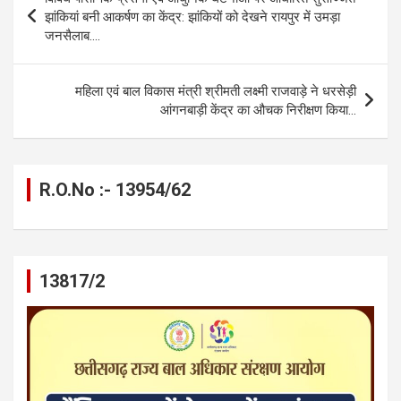
o
g
A
a
n
navigation
झांकियां बनी आकर्षण का केंद्र: झांकियों को देखने रायपुर में उमड़ा
o
er
p
m
k
जनसैलाब….
k
p
महिला एवं बाल विकास मंत्री श्रीमती लक्ष्मी राजवाड़े ने धरसेड़ी
आंगनबाड़ी केंद्र का औचक निरीक्षण किया…
R.O.No :- 13954/62
13817/2