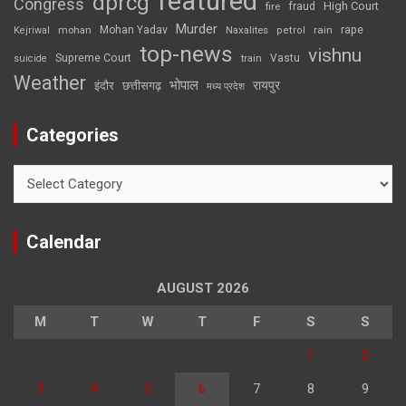
featured
dprcg
Congress
High Court
fire
fraud
Murder
rape
Mohan Yadav
Naxalites
rain
Kejriwal
mohan
petrol
top-news
vishnu
Supreme Court
Vastu
suicide
train
Weather
भोपाल
रायपुर
इंदौर
छत्तीसगढ़
मध्य प्रदेश
Categories
Categories
Calendar
AUGUST 2026
M
T
W
T
F
S
S
1
2
3
4
5
6
7
8
9