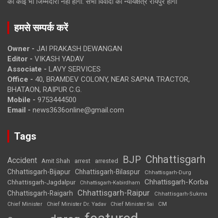
की कोई भी जिम्मेदारी नहीं होगी. सभी विवादों का न्यायक्षेत्र रायपुर होगा
हमसे सम्पर्क करें
Owner -
JAI PRAKASH DEWANGAN
Editor -
VIKASH YADAV
Associate -
LAVY SERVICES
Office -
40, BRAMDEV COLONY, NEAR SAPNA TRACTOR,
BHATAON, RAIPUR C.G.
Mobile -
9753444500
Email -
news3636online@gmail.com
Tags
Chhattisgarh
BJP
Accident
Amit Shah
arrested
arrest
Chhattisgarh-Bijapur
Chhattisgarh-Bilaspur
Chhattisgarh-Durg
Chhattisgarh-Korba
Chhattisgarh-Jagdalpur
Chhattisgarh-Kabirdham
Chhattisgarh-Raipur
Chhattisgarh-Raigarh
Chhattisgarh-Sukma
CM
Chief Minister
Chief Minister Dr. Yadav
Chief Minister Sai