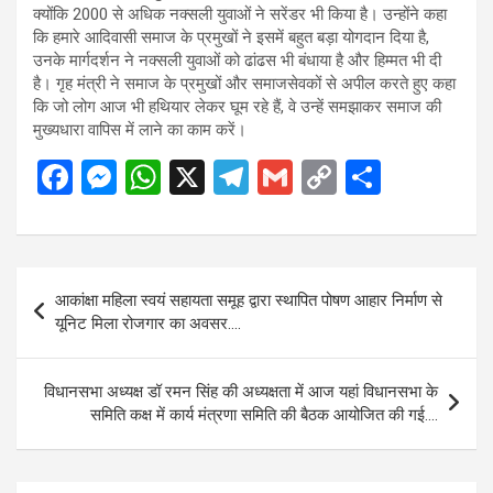
क्योंकि 2000 से अधिक नक्सली युवाओं ने सरेंडर भी किया है। उन्होंने कहा
कि हमारे आदिवासी समाज के प्रमुखों ने इसमें बहुत बड़ा योगदान दिया है,
उनके मार्गदर्शन ने नक्सली युवाओं को ढांढस भी बंधाया है और हिम्मत भी दी
है। गृह मंत्री ने समाज के प्रमुखों और समाजसेवकों से अपील करते हुए कहा
कि जो लोग आज भी हथियार लेकर घूम रहे हैं, वे उन्हें समझाकर समाज की
मुख्यधारा वापिस में लाने का काम करें।
F
M
W
X
T
G
C
S
a
es
h
el
m
o
h
ce
se
at
e
ail
py
ar
b
n
s
gr
Li
e
Post
आकांक्षा महिला स्वयं सहायता समूह द्वारा स्थापित पोषण आहार निर्माण से
o
g
A
a
n
navigation
यूनिट मिला रोजगार का अवसर….
o
er
p
m
k
k
p
विधानसभा अध्यक्ष डॉ रमन सिंह की अध्यक्षता में आज यहां विधानसभा के
समिति कक्ष में कार्य मंत्रणा समिति की बैठक आयोजित की गई….