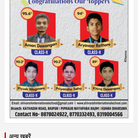
अन्य ख़बरें