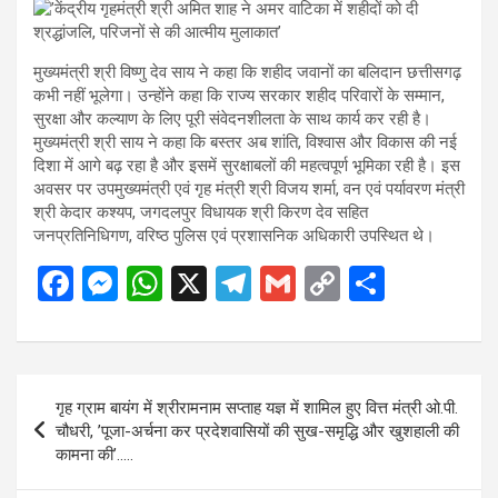
मुख्यमंत्री श्री विष्णु देव साय ने कहा कि शहीद जवानों का बलिदान छत्तीसगढ़
कभी नहीं भूलेगा। उन्होंने कहा कि राज्य सरकार शहीद परिवारों के सम्मान,
सुरक्षा और कल्याण के लिए पूरी संवेदनशीलता के साथ कार्य कर रही है।
मुख्यमंत्री श्री साय ने कहा कि बस्तर अब शांति, विश्वास और विकास की नई
दिशा में आगे बढ़ रहा है और इसमें सुरक्षाबलों की महत्वपूर्ण भूमिका रही है। इस
अवसर पर उपमुख्यमंत्री एवं गृह मंत्री श्री विजय शर्मा, वन एवं पर्यावरण मंत्री
श्री केदार कश्यप, जगदलपुर विधायक श्री किरण देव सहित
जनप्रतिनिधिगण, वरिष्ठ पुलिस एवं प्रशासनिक अधिकारी उपस्थित थे।
F
M
W
X
T
G
C
S
a
es
h
el
m
o
h
ce
se
at
e
ail
py
ar
b
n
s
gr
Li
e
Post
गृह ग्राम बायंग में श्रीरामनाम सप्ताह यज्ञ में शामिल हुए वित्त मंत्री ओ.पी.
o
g
A
a
n
navigation
चौधरी, ’पूजा-अर्चना कर प्रदेशवासियों की सुख-समृद्धि और खुशहाली की
o
er
p
m
k
कामना की’…..
k
p