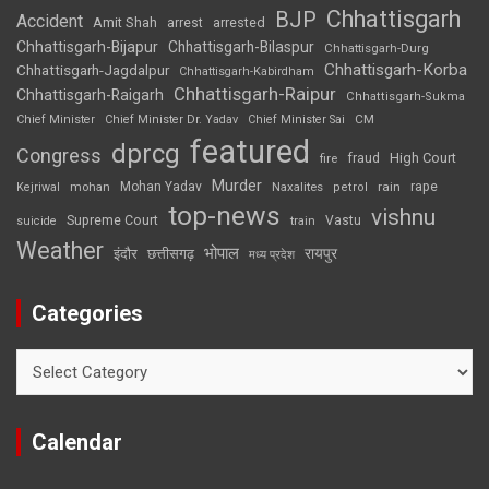
Chhattisgarh
BJP
Accident
Amit Shah
arrested
arrest
Chhattisgarh-Bijapur
Chhattisgarh-Bilaspur
Chhattisgarh-Durg
Chhattisgarh-Korba
Chhattisgarh-Jagdalpur
Chhattisgarh-Kabirdham
Chhattisgarh-Raipur
Chhattisgarh-Raigarh
Chhattisgarh-Sukma
CM
Chief Minister
Chief Minister Dr. Yadav
Chief Minister Sai
featured
dprcg
Congress
High Court
fire
fraud
Murder
rape
Mohan Yadav
Naxalites
rain
Kejriwal
mohan
petrol
top-news
vishnu
Supreme Court
Vastu
suicide
train
Weather
भोपाल
रायपुर
इंदौर
छत्तीसगढ़
मध्य प्रदेश
Categories
Categories
Calendar