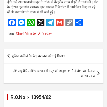
होने वाले आकाशवाणी केंद्र के संबंध में केंद्रीय राज्य मंत्री से चर्चा की। भेंट
के दौरान दूरदर्शन समाचार द्वारा भोपाल में दिसंबर में आयोजित किए जा रहे
डी.डी. कॉन्क्लेव के संबंध में भी चर्चा हुई।
F
M
W
X
T
G
C
S
a
es
h
el
m
o
h
Tags:
Chief Minister Dr. Yadav
ce
se
at
e
ail
py
ar
b
n
s
gr
Li
e
o
g
A
a
n
Post
पुलिस कर्मियों के लिए कल्याण की नई मिसाल
o
er
p
m
k
navigation
k
p
एशियाई चैंपियनशिप जापान में मप्र की अनुज्ञा शर्मा ने देश को दिलाया
कांस्य पदक
R.O.No :- 13954/62