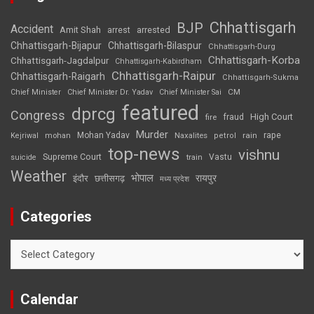
Chhattisgarh
BJP
Accident
Amit Shah
arrested
arrest
Chhattisgarh-Bijapur
Chhattisgarh-Bilaspur
Chhattisgarh-Durg
Chhattisgarh-Korba
Chhattisgarh-Jagdalpur
Chhattisgarh-Kabirdham
Chhattisgarh-Raipur
Chhattisgarh-Raigarh
Chhattisgarh-Sukma
CM
Chief Minister
Chief Minister Dr. Yadav
Chief Minister Sai
featured
dprcg
Congress
High Court
fire
fraud
Murder
rape
Mohan Yadav
Naxalites
rain
Kejriwal
mohan
petrol
top-news
vishnu
Supreme Court
Vastu
suicide
train
Weather
भोपाल
रायपुर
इंदौर
छत्तीसगढ़
मध्य प्रदेश
Categories
Categories
Calendar