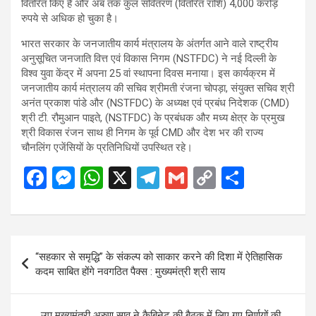
वितरित किए हैं और अब तक कुल संवितरण (वितरित राशि) 4,000 करोड़
रुपये से अधिक हो चुका है।
भारत सरकार के जनजातीय कार्य मंत्रालय के अंतर्गत आने वाले राष्ट्रीय
अनुसूचित जनजाति वित्त एवं विकास निगम (NSTFDC) ने नई दिल्ली के
विश्व युवा केंद्र में अपना 25 वां स्थापना दिवस मनाया। इस कार्यक्रम में
जनजातीय कार्य मंत्रालय की सचिव श्रीमती रंजना चोपड़ा, संयुक्त सचिव श्री
अनंत प्रकाश पांडे और (NSTFDC) के अध्यक्ष एवं प्रबंध निदेशक (CMD)
श्री टी. रौमुआन पाइते, (NSTFDC) के प्रबंधक और मध्य क्षेत्र के प्रमुख
श्री विकास रंजन साथ ही निगम के पूर्व CMD और देश भर की राज्य
चौनलिंग एजेंसियों के प्रतिनिधियों उपस्थित रहे।
F
M
W
X
T
G
C
S
a
es
h
el
m
o
h
ce
se
at
e
ail
py
ar
b
n
s
gr
Li
e
Post
“सहकार से समृद्धि” के संकल्प को साकार करने की दिशा में ऐतिहासिक
o
g
A
a
n
navigation
कदम साबित होंगे नवगठित पैक्स : मुख्यमंत्री श्री साय
o
er
p
m
k
k
p
उप मुख्यमंत्री अरुण साव ने कैबिनेट की बैठक में लिए गए निर्णयों की