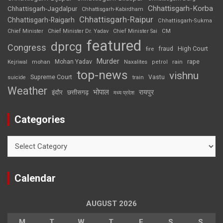
Chhattisgarh-Korba
Chhattisgarh-Jagdalpur
Chhattisgarh-Kabirdham
Chhattisgarh-Raipur
Chhattisgarh-Raigarh
Chhattisgarh-Sukma
CM
Chief Minister
Chief Minister Dr. Yadav
Chief Minister Sai
featured
dprcg
Congress
High Court
fire
fraud
Murder
rape
Mohan Yadav
Naxalites
rain
Kejriwal
mohan
petrol
top-news
vishnu
Supreme Court
Vastu
suicide
train
Weather
भोपाल
रायपुर
इंदौर
छत्तीसगढ़
मध्य प्रदेश
Categories
Categories
Calendar
AUGUST 2026
M
T
W
T
F
S
S