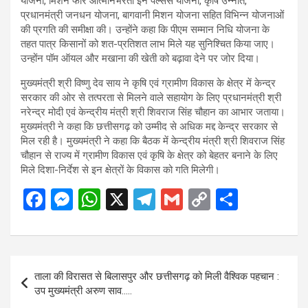
योजना, मिशन फॉर आत्मनिर्भरता इन पल्सेस योजना, कृषि उन्नति,
प्रधानमंत्री जनधन योजना, बागवानी मिशन योजना सहित विभिन्न योजनाओं
की प्रगति की समीक्षा की। उन्होंने कहा कि पीएम सम्मान निधि योजना के
तहत पात्र किसानों को शत-प्रतिशत लाभ मिले यह सुनिश्चित किया जाए।
उन्होंन पॉम ऑयल और मखाना की खेती को बढ़ावा देने पर जोर दिया।
मुख्यमंत्री श्री विष्णु देव साय ने कृषि एवं ग्रामीण विकास के क्षेत्र में केन्द्र
सरकार की ओर से तत्परता से मिलने वाले सहायोग के लिए प्रधानमंत्री श्री
नरेन्द्र मोदी एवं केन्द्रीय मंत्री श्री शिवराज सिंह चौहान का आभार जताया।
मुख्यमंत्री ने कहा कि छत्तीसगढ़ को उम्मीद से अधिक मद्द केन्द्र सरकार से
मिल रही है। मुख्यमंत्री ने कहा कि बैठक में केन्द्रीय मंत्री श्री शिवराज सिंह
चौहान से राज्य में ग्रामीण विकास एवं कृषि के क्षेत्र को बेहतर बनाने के लिए
मिले दिशा-निर्देश से इन क्षेत्रों के विकास को गति मिलेगी।
F
M
W
X
T
G
C
S
a
es
h
el
m
o
h
ce
se
at
e
ail
py
ar
b
n
s
gr
Li
e
Post
ताला की विरासत से बिलासपुर और छत्तीसगढ़ को मिली वैश्विक पहचान :
o
g
A
a
n
navigation
उप मुख्यमंत्री अरुण साव…..