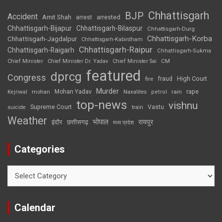
Chhattisgarh
BJP
Accident
Amit Shah
arrested
arrest
Chhattisgarh-Bijapur
Chhattisgarh-Bilaspur
Chhattisgarh-Durg
Chhattisgarh-Korba
Chhattisgarh-Jagdalpur
Chhattisgarh-Kabirdham
Chhattisgarh-Raipur
Chhattisgarh-Raigarh
Chhattisgarh-Sukma
CM
Chief Minister
Chief Minister Dr. Yadav
Chief Minister Sai
featured
dprcg
Congress
High Court
fire
fraud
Murder
rape
Mohan Yadav
Naxalites
rain
Kejriwal
mohan
petrol
top-news
vishnu
Supreme Court
Vastu
suicide
train
Weather
भोपाल
रायपुर
इंदौर
छत्तीसगढ़
मध्य प्रदेश
Categories
Categories
Calendar