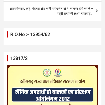
o
er
p
m
k
k
p
आत्मविश्वास, कड़ी मेहनत और सही मार्गदर्शन से ही साकार होंगे सपने –
मंत्री श्रीमती लक्ष्मी राजवाड़े….
R.O.No :- 13954/62
13817/2