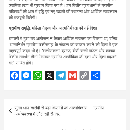
उद्यमिता ऋण भी प्रदान किया गया है। इन वित्तीय प्रावधानों से ग्रामीण
महिलाओं की आय में वृद्धि एवं नए उद्यमों की स्थापना और आर्थिक स्वावलंबन
को मजबूती मिलेगी।
ग्रामीण समृद्धि, महिला नेतृत्व और आत्मनिर्भरता की नई दिशा
धमतरी में हुआ यह आयोजन न केवल आर्थिक सहायता का वितरण था, बल्कि
‘आत्मनिर्भर ग्रामीण छत्तीसगढ़’ के संकल्प को साकार करने की दिशा में एक
महत्वपूर्ण कदम भी है। ‘छत्तीसकला’ ब्राण्ड, बीसी सखी मॉडल और व्यापक
वित्तीय समर्थन तीनों मिलकर ग्रामीण आजीविका की दशा और दिशा बदलने
वाले साबित होंगे।
F
M
W
X
T
G
C
S
a
es
h
el
m
o
h
ce
se
at
e
ail
py
ar
b
n
s
gr
Li
e
Post
सुगम धान खरीदी से बढ़ा किसानों का आत्मविश्वास — ग्रामीण
o
g
A
a
n
navigation
अर्थव्यवस्था में लौट रही रौनक….
o
er
p
m
k