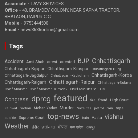
Associate -
LAVY SERVICES
Office -
40, BRAMDEV COLONY, NEAR SAPNA TRACTOR,
BHATAON, RAIPUR C.G.
Mobile -
9753444500
Email -
news3636online@gmail.com
Tags
Chhattisgarh
BJP
Accident
Amit Shah
arrested
arrest
Chhattisgarh-Bijapur
Chhattisgarh-Bilaspur
Chhattisgarh-Durg
Chhattisgarh-Korba
Chhattisgarh-Jagdalpur
Chhattisgarh-Kabirdham
Chhattisgarh-Raipur
Chhattisgarh-Raigarh
Chhattisgarh-Sukma
CM
Chief Minister
Chief Minister Dr. Yadav
Chief Minister Sai
featured
dprcg
Congress
High Court
fire
fraud
Murder
rape
Mohan Yadav
Naxalites
rain
Kejriwal
mohan
petrol
top-news
vishnu
Supreme Court
Vastu
suicide
train
Weather
भोपाल
रायपुर
इंदौर
छत्तीसगढ़
मध्य प्रदेश