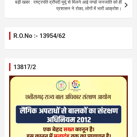
k
p
बड़ी खबर : राष्ट्रपति द्रौपदी मुर्मू से मिलने आई पण्डो जनजाति को ही
प्रशासन ने रोका, लोगों में भारी आक्रोश।
R.O.No :- 13954/62
13817/2